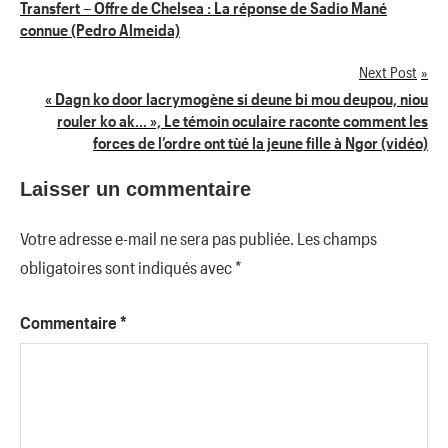
Navigation
Transfert – Offre de Chelsea : La réponse de Sadio Mané
connue (Pedro Almeida)
de
Next Post
l’article
« Dagn ko door lacrymogène si deune bi mou deupou, niou
rouler ko ak… », Le témoin oculaire raconte comment les
forces de l’ordre ont tùé la jeune fille à Ngor (vidéo)
Laisser un commentaire
Votre adresse e-mail ne sera pas publiée.
Les champs
obligatoires sont indiqués avec
*
Commentaire
*