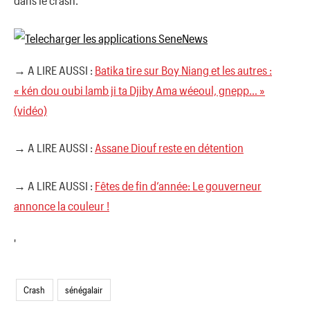
dans le crash.
→ A LIRE AUSSI :
Batika tire sur Boy Niang et les autres :
« kén dou oubi lamb ji ta Djiby Ama wéeoul, gnepp… »
(vidéo)
→ A LIRE AUSSI :
Assane Diouf reste en détention
→ A LIRE AUSSI :
Fêtes de fin d’année: Le gouverneur
annonce la couleur !
'
Crash
sénégalair