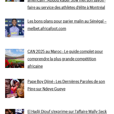
faire au service des athlètes d’élite à Montréal
Les bons plans pour parier malin au Sénégal –
melbet.africafoot.com
CAN 2025 au Maroc : Le guide complet pour
comprendre la plus grande compétition
africaine
Pape Boy Djiné : Les Dernières Paroles de son
Père sur Ndeye Gueye
El Hadji Diouf s’exprime sur l’affaire Wally Seck