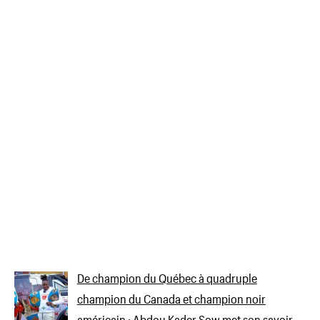
De champion du Québec à quadruple
champion du Canada et champion noir
américain : Abdou Kader Sow met son savoir-