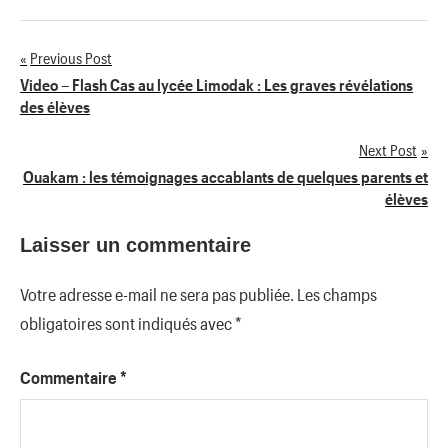
Previous Post
Navigation
Video – Flash Cas au lycée Limodak : Les graves révélations
des élèves
de
Next Post
l’article
Ouakam : les témoignages accablants de quelques parents et
élèves
Laisser un commentaire
Votre adresse e-mail ne sera pas publiée.
Les champs
obligatoires sont indiqués avec
*
Commentaire
*