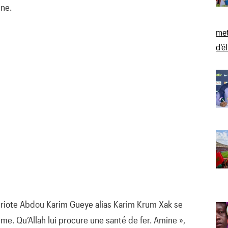
ne.
met
d’é
atriote Abdou Karim Gueye alias Karim Krum Xak se
rme. Qu’Allah lui procure une santé de fer. Amine »,