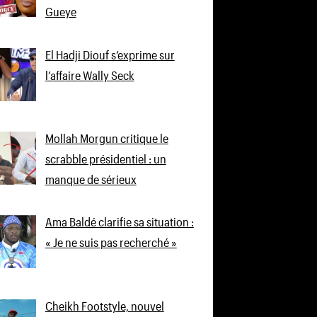
Gueye
El Hadji Diouf s’exprime sur
l’affaire Wally Seck
Mollah Morgun critique le
scrabble présidentiel : un
manque de sérieux
Ama Baldé clarifie sa situation :
« Je ne suis pas recherché »
Cheikh Footstyle, nouvel