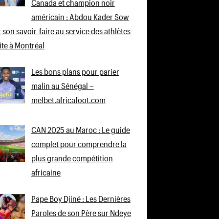
Canada et champion noir
américain : Abdou Kader Sow
 son savoir-faire au service des athlètes
lite à Montréal
Les bons plans pour parier
malin au Sénégal –
melbet.africafoot.com
CAN 2025 au Maroc : Le guide
complet pour comprendre la
plus grande compétition
africaine
Pape Boy Djiné : Les Dernières
Paroles de son Père sur Ndeye