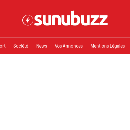
ssements
ort
Société
News
Vos Annonces
Mentions Légales