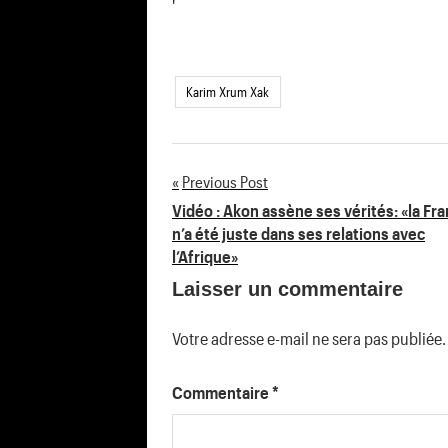
'
Karim Xrum Xak
Previous Post
Navigation
Vidéo : Akon assène ses vérités: «la Fr
n’a été juste dans ses relations avec
de
l’Afrique»
Laisser un commentaire
l’article
Votre adresse e-mail ne sera pas publiée.
Commentaire
*