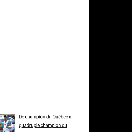
De champion du Québec à
quadruple champion du