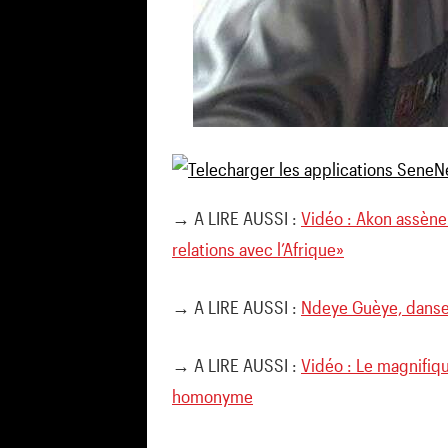
→ A LIRE AUSSI :
Vidéo : Akon assène 
relations avec l’Afrique»
→ A LIRE AUSSI :
Ndeye Guèye, danseu
→ A LIRE AUSSI :
Vidéo : Le magnifiq
homonyme