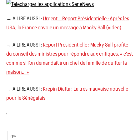
→ A LIRE AUSSI :
Urgent – Report Présidentielle : Après les
USA, la France envoie un message à Macky Sall (vidéo)
→ A LIRE AUSSI :
Report Présidentielle : Macky Sall profite
du conseil des ministres pour répondre aux critiques, « c’est
comme si l’on demandait à un chef de famille de quitter la
maison… »
→ A LIRE AUSSI :
Krépin Diatta : La très mauvaise nouvelle
pour le Sénégalais
'
gaz