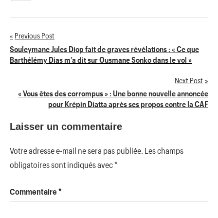
Previous Post
Navigation
Souleymane Jules Diop fait de graves révélations : « Ce que
Barthélémy Dias m’a dit sur Ousmane Sonko dans le vol »
de
Next Post
l’article
« Vous êtes des corrompus » : Une bonne nouvelle annoncée
pour Krépin Diatta après ses propos contre la CAF
Laisser un commentaire
Votre adresse e-mail ne sera pas publiée.
Les champs
obligatoires sont indiqués avec
*
Commentaire
*