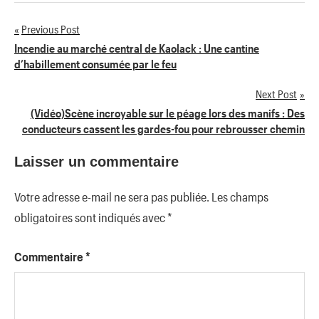
Previous Post
Navigation
Incendie au marché central de Kaolack : Une cantine
d’habillement consumée par le feu
de
Next Post
l’article
(Vidéo)Scène incroyable sur le péage lors des manifs : Des
conducteurs cassent les gardes-fou pour rebrousser chemin
Laisser un commentaire
Votre adresse e-mail ne sera pas publiée.
Les champs
obligatoires sont indiqués avec
*
Commentaire
*