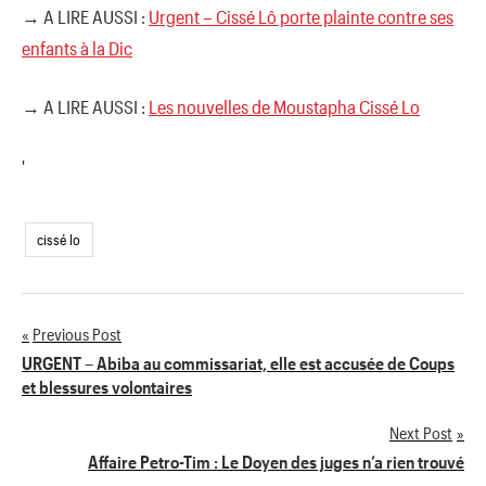
→ A LIRE AUSSI :
Urgent – Cissé Lô porte plainte contre ses
enfants à la Dic
→ A LIRE AUSSI :
Les nouvelles de Moustapha Cissé Lo
'
cissé lo
Previous Post
Navigation
URGENT – Abiba au commissariat, elle est accusée de Coups
et blessures volontaires
de
Next Post
l’article
Affaire Petro-Tim : Le Doyen des juges n’a rien trouvé