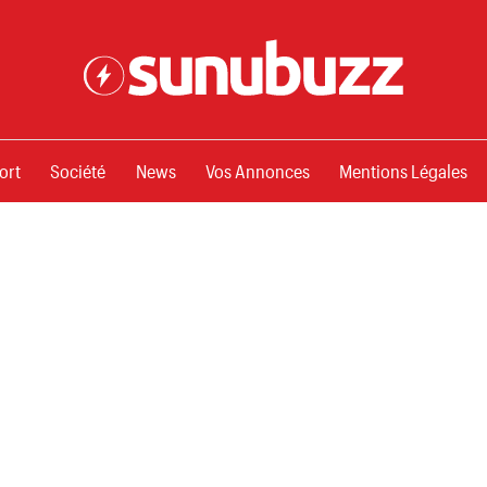
ssements
ort
Société
News
Vos Annonces
Mentions Légales