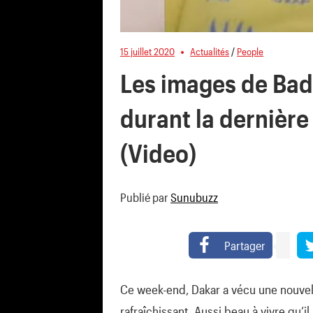
15 juillet 2020
Actualités
/
People
Les images de Bad
durant la dernière
(Video)
Publié par
Sunubuzz
Partager
Ce week-end, Dakar a vécu une nouvell
rafraîchissant. Aussi beau à vivre qu’i