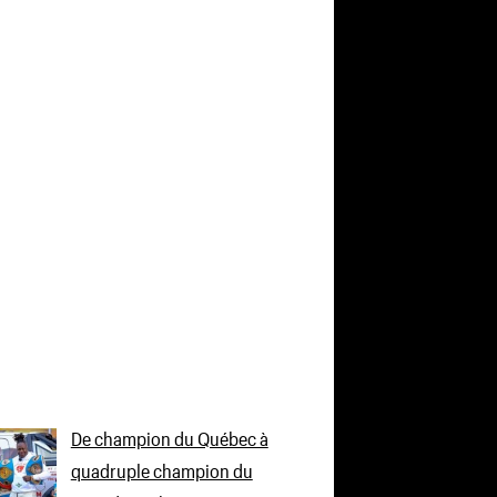
De champion du Québec à
quadruple champion du