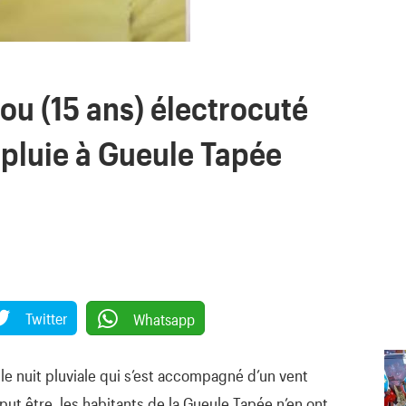
ou (15 ans) électrocuté
 pluie à Gueule Tapée
Twitter
Whatsapp
e nuit pluviale qui s’est accompagné d’un vent
l put être, les habitants de la Gueule Tapée n’en ont