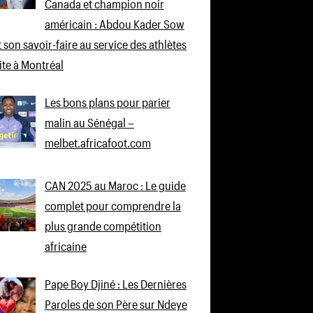
Canada et champion noir
américain : Abdou Kader Sow
 son savoir-faire au service des athlètes
lite à Montréal
Les bons plans pour parier
malin au Sénégal –
melbet.africafoot.com
CAN 2025 au Maroc : Le guide
complet pour comprendre la
plus grande compétition
africaine
Pape Boy Djiné : Les Dernières
Paroles de son Père sur Ndeye