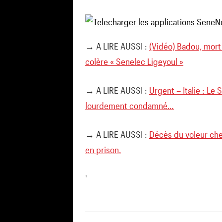
→ A LIRE AUSSI :
(Vidéo) Badou, mort
colère « Senelec Ligeyoul »
→ A LIRE AUSSI :
Urgent – Italie : Le
lourdement condamné…
→ A LIRE AUSSI :
Décès du voleur ch
en prison.
'