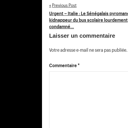
Previous Post
Navigation
Urgent – Italie : Le Sénégalais pyroman
kidnappeur du bus scolaire lourdement
de
condamné…
Laisser un commentaire
l’article
Votre adresse e-mail ne sera pas publiée.
Commentaire
*