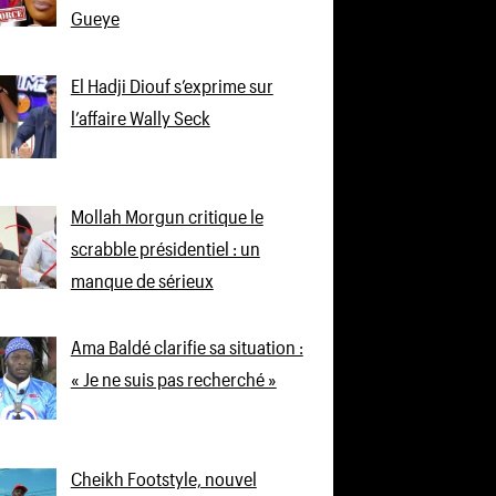
Gueye
El Hadji Diouf s’exprime sur
l’affaire Wally Seck
Mollah Morgun critique le
scrabble présidentiel : un
manque de sérieux
Ama Baldé clarifie sa situation :
« Je ne suis pas recherché »
Cheikh Footstyle, nouvel