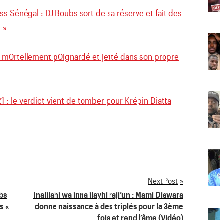
s Sénégal : DJ Boubs sort de sa réserve et fait des
 »
 m0rtellement p0ignardé et jetté dans son propre
 : le verdict vient de tomber pour Krépin Diatta
Next Post
ubs
Inalilahi wa inna ilayhi raji’un : Mami Diawara
s «
donne naissance à des triplés pour la 3ème
fois et rend l’âme (Vidéo)