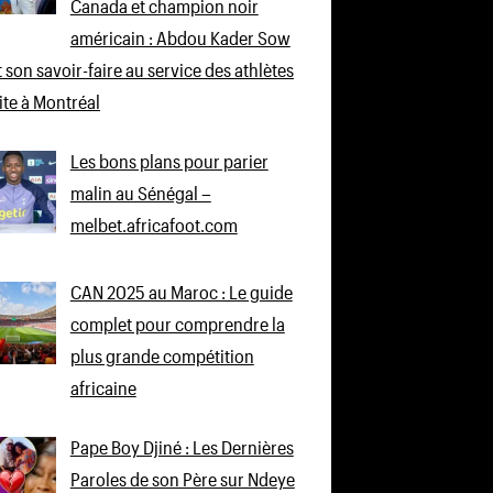
Canada et champion noir
américain : Abdou Kader Sow
 son savoir-faire au service des athlètes
lite à Montréal
Les bons plans pour parier
malin au Sénégal –
melbet.africafoot.com
CAN 2025 au Maroc : Le guide
complet pour comprendre la
plus grande compétition
africaine
Pape Boy Djiné : Les Dernières
Paroles de son Père sur Ndeye