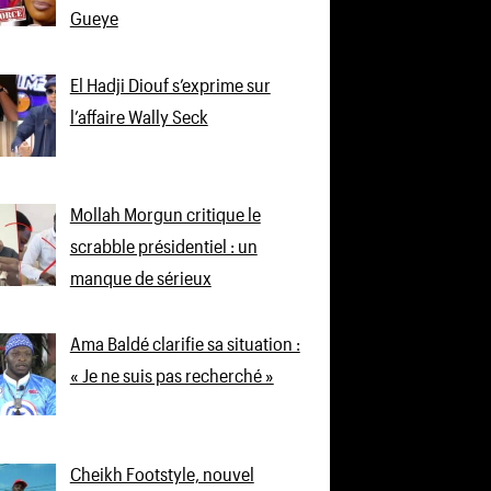
Gueye
El Hadji Diouf s’exprime sur
l’affaire Wally Seck
Mollah Morgun critique le
scrabble présidentiel : un
manque de sérieux
Ama Baldé clarifie sa situation :
« Je ne suis pas recherché »
Cheikh Footstyle, nouvel