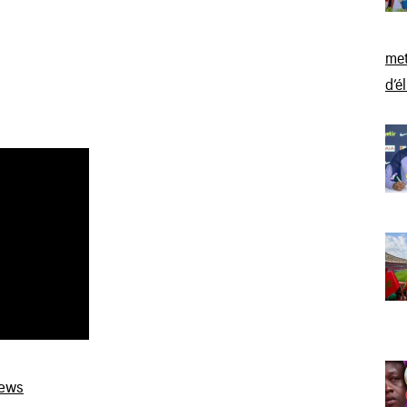
met
d’é