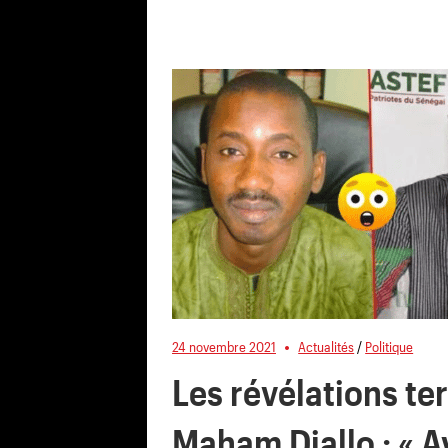
24 novembre 2021
Actualités
/
Politique
Les révélations te
Maham Diallo : « 