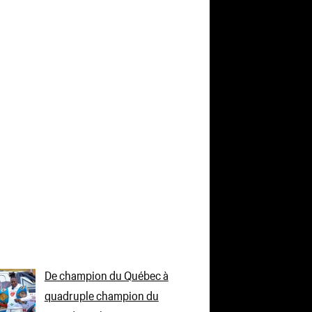
De champion du Québec à
quadruple champion du