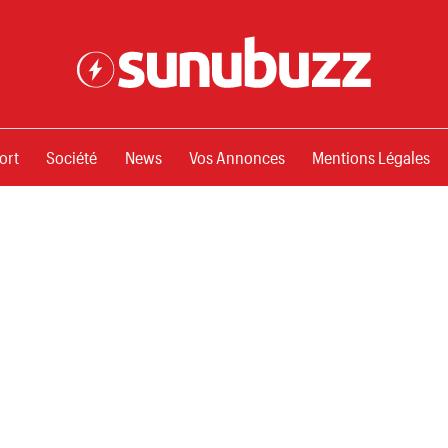
ssements
ort
Société
News
Vos Annonces
Mentions Légales