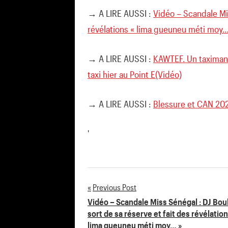
→ A LIRE AUSSI :
Vidéo – Scandale Mis
révélations « lima gueuneu méti moy…
→ A LIRE AUSSI :
KAWTEF. Un taximan
taxi hier au Point E(Vidéo)
→ A LIRE AUSSI :
Blessure et CAN 2021
'
Previous Post
Navigation
Vidéo – Scandale Miss Sénégal : DJ Bo
sort de sa réserve et fait des révélation
de
lima gueuneu méti moy… »