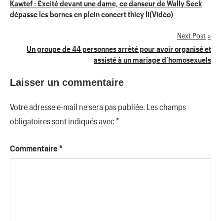
Navigation
Kawtef : £xcité devant une dame, ce danseur de Wally Seck
dépasse les bornes en plein concert thiey li(Vidéo)
de
Next Post
l’article
Un groupe de 44 personnes arrêté pour avoir organisé et
assisté à un mariage d’homosexuels
Laisser un commentaire
Votre adresse e-mail ne sera pas publiée.
Les champs
obligatoires sont indiqués avec
*
Commentaire
*