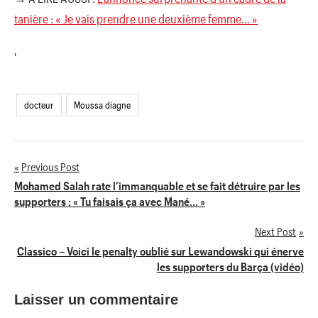
tanière : « Je vais prendre une deuxième femme… »
'
docteur
Moussa diagne
Previous Post
Navigation
Mohamed Salah rate l’immanquable et se fait détruire par les
supporters : « Tu faisais ça avec Mané… »
de
Next Post
l’article
Classico – Voici le penalty oublié sur Lewandowski qui énerve
les supporters du Barça (vidéo)
Laisser un commentaire