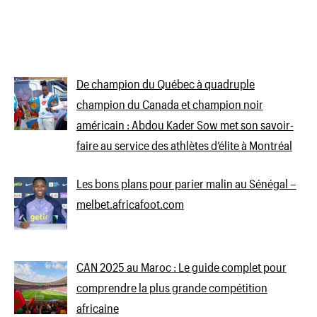
De champion du Québec à quadruple
champion du Canada et champion noir
américain : Abdou Kader Sow met son savoir-
faire au service des athlètes d’élite à Montréal
Les bons plans pour parier malin au Sénégal –
melbet.africafoot.com
CAN 2025 au Maroc : Le guide complet pour
comprendre la plus grande compétition
africaine