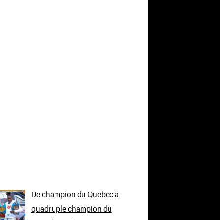
De champion du Québec à
quadruple champion du