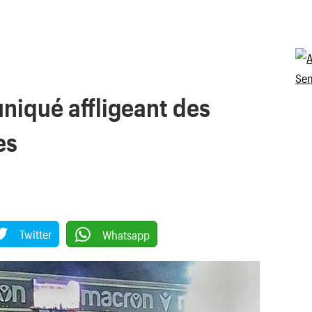
niqué affligeant des
es
Twitter
Whatsapp