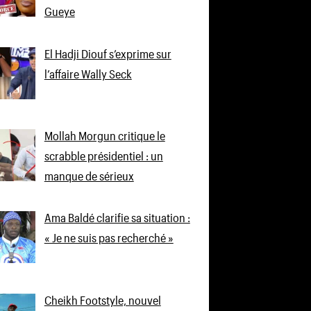
Gueye
El Hadji Diouf s’exprime sur
l’affaire Wally Seck
Mollah Morgun critique le
scrabble présidentiel : un
manque de sérieux
Ama Baldé clarifie sa situation :
« Je ne suis pas recherché »
Cheikh Footstyle, nouvel