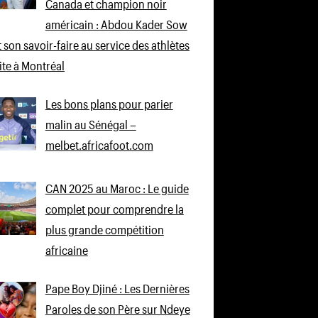
Canada et champion noir
américain : Abdou Kader Sow
 son savoir-faire au service des athlètes
lite à Montréal
Les bons plans pour parier
malin au Sénégal –
melbet.africafoot.com
CAN 2025 au Maroc : Le guide
complet pour comprendre la
plus grande compétition
africaine
Pape Boy Djiné : Les Dernières
Paroles de son Père sur Ndeye