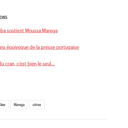
a soutient Moussa Marega
ans équivoque de la presse portugaise
du cran, c’est bien le seul…
rães
Marega
ultras