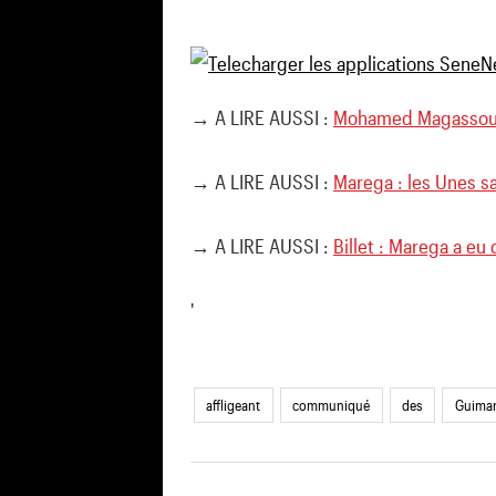
→ A LIRE AUSSI :
Mohamed Magassoub
→ A LIRE AUSSI :
Marega : les Unes s
→ A LIRE AUSSI :
Billet : Marega a eu 
'
affligeant
communiqué
des
Guima