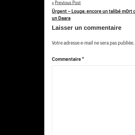
Previous Post
Navigation
Ürgent – Louga: encore un talibé m0rt 
un Daara
de
Laisser un commentaire
l’article
Votre adresse e-mail ne sera pas publiée.
Commentaire
*