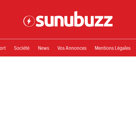
ssements
ort
Société
News
Vos Annonces
Mentions Légales