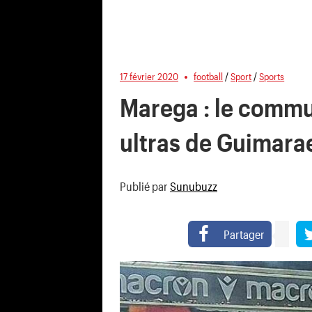
17 février 2020
football
/
Sport
/
Sports
Marega : le commu
ultras de Guimara
Publié par
Sunubuzz
Partager