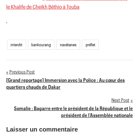
le Khalife de Cheikh Béthio à Touba
'
interdit
kankourang
navétanes
préfet
Previous Post
Navigation
[Grand reportage] Immersion avec la Police : Au cœur des
quartiers chauds de Dakar
de
Next Post
l’article
Somalie : Bagarre entre le président de la République et le
président de l’Assemblée nationale
Laisser un commentaire