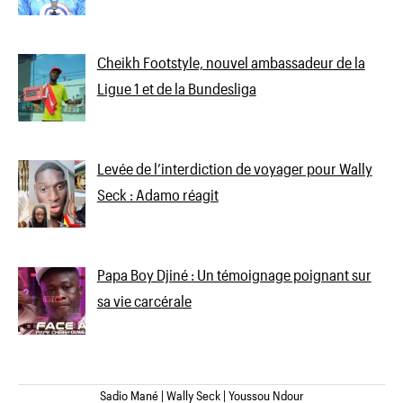
Cheikh Footstyle, nouvel ambassadeur de la
Ligue 1 et de la Bundesliga
Levée de l’interdiction de voyager pour Wally
Seck : Adamo réagit
Papa Boy Djiné : Un témoignage poignant sur
sa vie carcérale
Sadio Mané | Wally Seck | Youssou Ndour