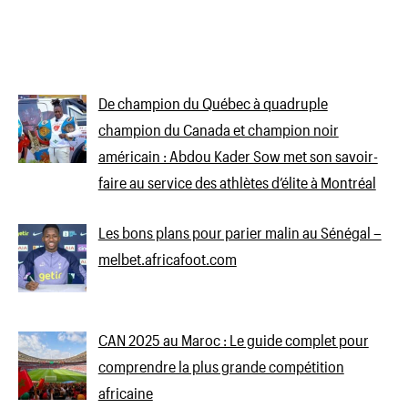
De champion du Québec à quadruple
champion du Canada et champion noir
américain : Abdou Kader Sow met son savoir-
faire au service des athlètes d’élite à Montréal
Les bons plans pour parier malin au Sénégal –
melbet.africafoot.com
CAN 2025 au Maroc : Le guide complet pour
comprendre la plus grande compétition
africaine