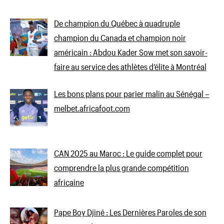
De champion du Québec à quadruple
champion du Canada et champion noir
américain : Abdou Kader Sow met son savoir-
faire au service des athlètes d’élite à Montréal
Les bons plans pour parier malin au Sénégal –
melbet.africafoot.com
CAN 2025 au Maroc : Le guide complet pour
comprendre la plus grande compétition
africaine
Pape Boy Djiné : Les Dernières Paroles de son