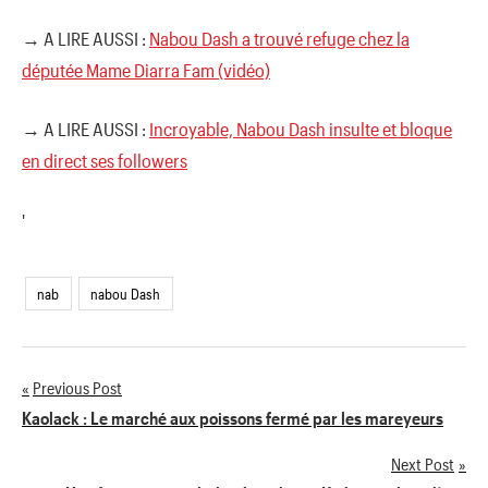
→ A LIRE AUSSI :
Nabou Dash a trouvé refuge chez la
députée Mame Diarra Fam (vidéo)
→ A LIRE AUSSI :
Incroyable, Nabou Dash insulte et bloque
en direct ses followers
'
nab
nabou Dash
Previous Post
Navigation
Kaolack : Le marché aux poissons fermé par les mareyeurs
de
Next Post