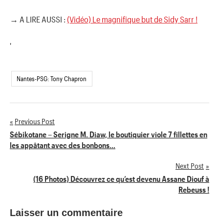
→ A LIRE AUSSI :
(Vidéo) Le magnifique but de Sidy Sarr !
'
Nantes-PSG: Tony Chapron
Previous Post
Navigation
Sébikotane – Serigne M. Diaw, le boutiquier viole 7 fillettes en
les appâtant avec des bonbons…
de
Next Post
l’article
(16 Photos) Découvrez ce qu’est devenu Assane Diouf à
Rebeuss !
Laisser un commentaire