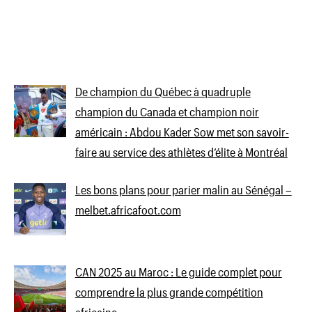
De champion du Québec à quadruple
champion du Canada et champion noir
américain : Abdou Kader Sow met son savoir-
faire au service des athlètes d’élite à Montréal
Les bons plans pour parier malin au Sénégal –
melbet.africafoot.com
CAN 2025 au Maroc : Le guide complet pour
comprendre la plus grande compétition