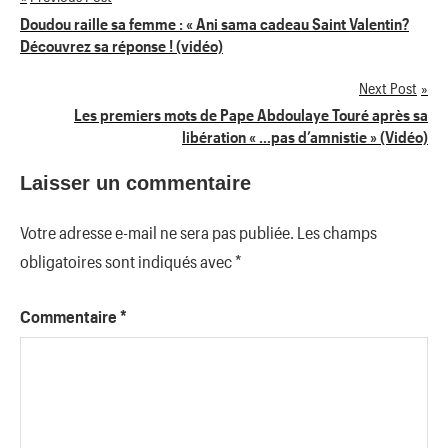
Navigation
Doudou raille sa femme : « Ani sama cadeau Saint Valentin?
Découvrez sa réponse ! (vidéo)
de
Next Post
l’article
Les premiers mots de Pape Abdoulaye Touré après sa
libération « …pas d’amnistie » (Vidéo)
Laisser un commentaire
Votre adresse e-mail ne sera pas publiée.
Les champs
obligatoires sont indiqués avec
*
Commentaire
*