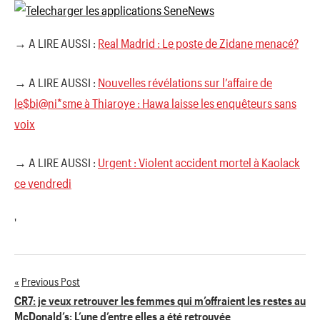
→ A LIRE AUSSI :
Real Madrid : Le poste de Zidane menacé?
→ A LIRE AUSSI :
Nouvelles révélations sur l’affaire de
le$bi@ni*sme à Thiaroye : Hawa laisse les enquêteurs sans
voix
→ A LIRE AUSSI :
Urgent : Violent accident mortel à Kaolack
ce vendredi
'
Previous Post
Navigation
CR7: je veux retrouver les femmes qui m’offraient les restes au
McDonald’s: L’une d’entre elles a été retrouvée