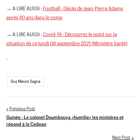
→ A LIRE AUSSI :
Football : Décès de Jean-Pierre Adams
après 40 ans dans le coma
→ A LIRE AUSSI :
Covid-19 : Découvrez le point sur la
situation de ce lundi 06 septembre 2021 (Ministère Santé)
'
Guy Maruis Sagna
Previous Post
Navigation
Guinée : Le colonel Doumbouya «humilie» les ministres et
répond à la Cedeao
de
Next Post