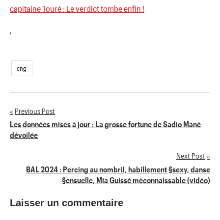
capitaine Touré : Le verdict tombe enfin !
'
cng
Previous Post
Navigation
Les données mises à jour : La grosse fortune de Sadio Mané
dévoilée
de
Next Post
l’article
BAL 2024 : Percing au nombril, habillement §sexy, danse
§ensuelle, Mia Guissé méconnaissable (vidéo)
Laisser un commentaire