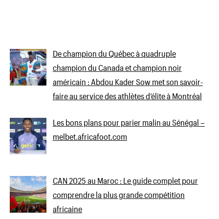
De champion du Québec à quadruple
champion du Canada et champion noir
américain : Abdou Kader Sow met son savoir-
faire au service des athlètes d’élite à Montréal
Les bons plans pour parier malin au Sénégal –
melbet.africafoot.com
CAN 2025 au Maroc : Le guide complet pour
comprendre la plus grande compétition
africaine