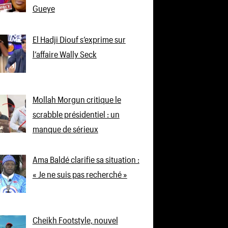
Gueye
El Hadji Diouf s’exprime sur
l’affaire Wally Seck
Mollah Morgun critique le
scrabble présidentiel : un
manque de sérieux
Ama Baldé clarifie sa situation :
« Je ne suis pas recherché »
Cheikh Footstyle, nouvel