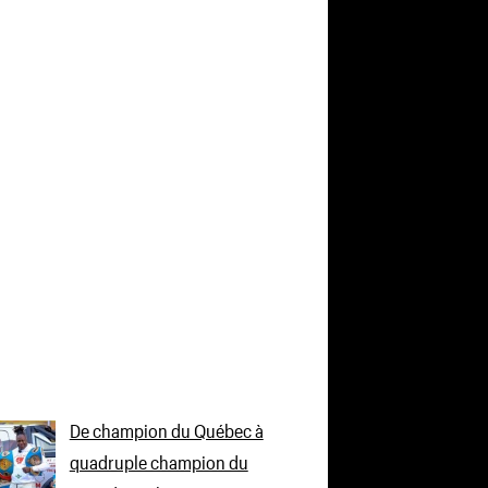
De champion du Québec à
quadruple champion du