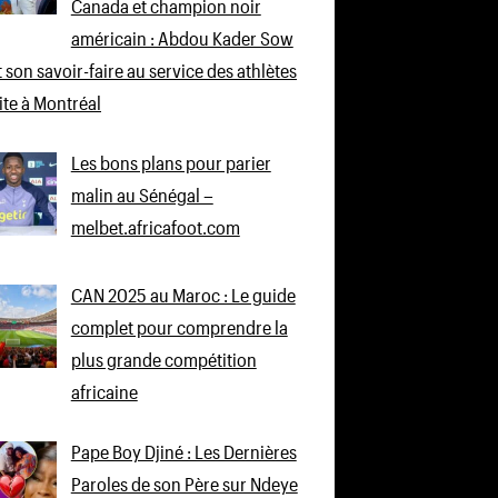
Canada et champion noir
américain : Abdou Kader Sow
 son savoir-faire au service des athlètes
lite à Montréal
Les bons plans pour parier
malin au Sénégal –
melbet.africafoot.com
CAN 2025 au Maroc : Le guide
complet pour comprendre la
plus grande compétition
africaine
Pape Boy Djiné : Les Dernières
Paroles de son Père sur Ndeye