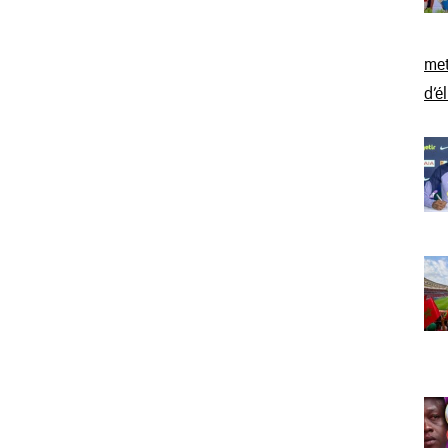
met
d’é