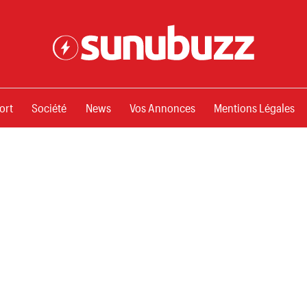
ssements
ort
Société
News
Vos Annonces
Mentions Légales