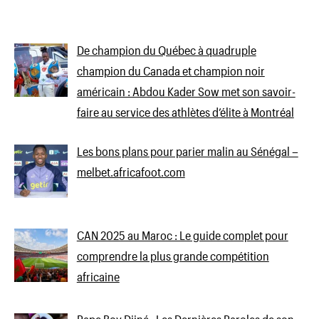
De champion du Québec à quadruple
champion du Canada et champion noir
américain : Abdou Kader Sow met son savoir-
faire au service des athlètes d’élite à Montréal
Les bons plans pour parier malin au Sénégal –
melbet.africafoot.com
CAN 2025 au Maroc : Le guide complet pour
comprendre la plus grande compétition
africaine