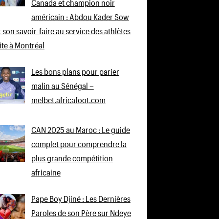
Canada et champion noir
américain : Abdou Kader Sow
 son savoir-faire au service des athlètes
lite à Montréal
Les bons plans pour parier
malin au Sénégal –
melbet.africafoot.com
CAN 2025 au Maroc : Le guide
complet pour comprendre la
plus grande compétition
africaine
Pape Boy Djiné : Les Dernières
Paroles de son Père sur Ndeye