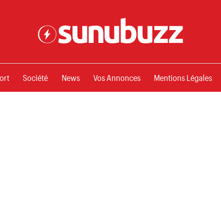
ssements
ort
Société
News
Vos Annonces
Mentions Légales