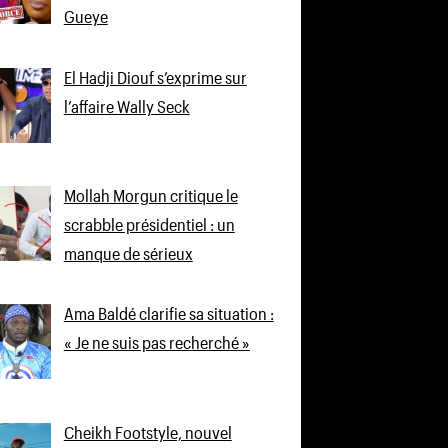
Gueye
El Hadji Diouf s’exprime sur
l’affaire Wally Seck
Mollah Morgun critique le
scrabble présidentiel : un
manque de sérieux
Ama Baldé clarifie sa situation :
« Je ne suis pas recherché »
Cheikh Footstyle, nouvel