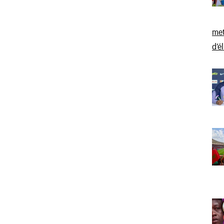
met
d’é