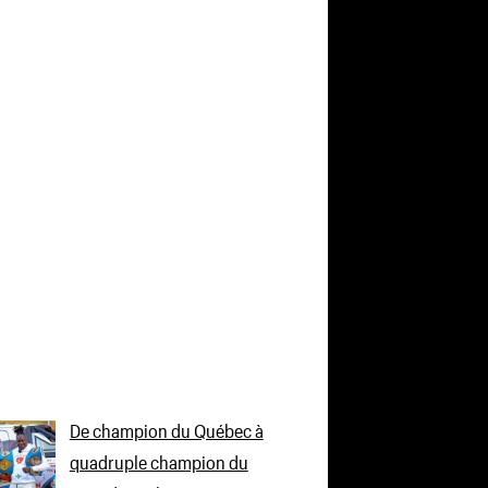
De champion du Québec à
quadruple champion du