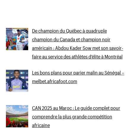
De champion du Québec à quadruple
champion du Canada et champion noir
américain : Abdou Kader Sow met son savoir-
faire au service des athlètes d’élite à Montréal
Les bons plans pour parier malin au Sénégal –
melbet.africafoot.com
CAN 2025 au Maroc : Le guide complet pour
comprendre la plus grande compétition
africaine