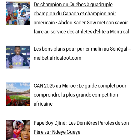
De champion du Québec à quadruple
champion du Canada et champion noir
américain : Abdou Kader Sow met son savoir-
faire au service des athlètes d’élite à Montréal
Les bons plans pour parier malin au Sénégal –
melbet.africafoot.com
CAN 2025 au Maroc : Le guide complet pour
comprendre la plus grande compétition
africaine
Pape Boy Djiné : Les Dernières Paroles de son
Père sur Ndeye Gueye