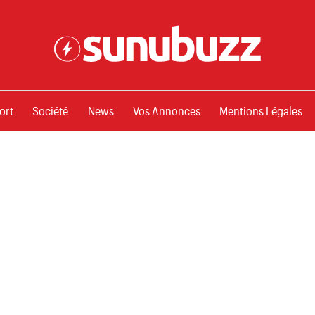
ssements
ort
Société
News
Vos Annonces
Mentions Légales