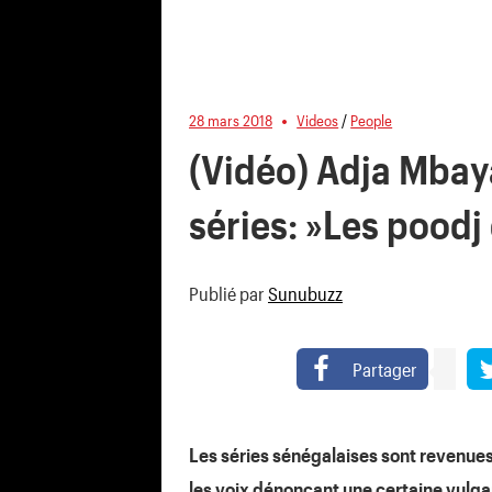
28 mars 2018
Videos
/
People
(Vidéo) Adja Mbay
séries: »Les poodj
Publié par
Sunubuzz
Partager
Les séries sénégalaises sont revenue
les voix dénonçant une certaine vulgar