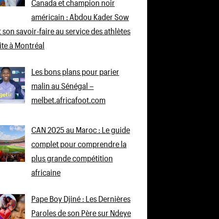
Canada et champion noir
américain : Abdou Kader Sow
 son savoir-faire au service des athlètes
lite à Montréal
Les bons plans pour parier
malin au Sénégal –
melbet.africafoot.com
CAN 2025 au Maroc : Le guide
complet pour comprendre la
plus grande compétition
africaine
Pape Boy Djiné : Les Dernières
Paroles de son Père sur Ndeye