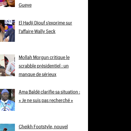
Gueye
El Hadji Diouf s’exprime sur
l’affaire Wally Seck
Mollah Morgun critique le
scrabble présidentiel : un
manque de sérieux
Ama Baldé clarifie sa situation :
« Je ne suis pas recherché »
Cheikh Footstyle, nouvel