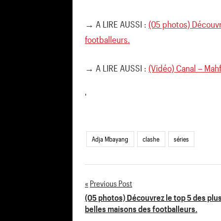
→ A LIRE AUSSI :
(05 photos) Découvr
footballeurs.
→ A LIRE AUSSI :
(Vidéo) Canal – Mahf
'
Adja Mbayang
clashe
séries
Previous Post
Navigation
(05 photos) Découvrez le top 5 des plu
belles maisons des footballeurs.
de