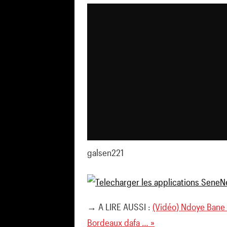
galsen221
→ A LIRE AUSSI :
(Vidéo) Ndoye Bane c
Bordeaux dafa … »