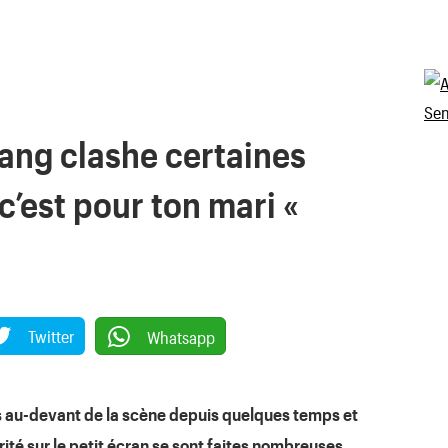
ang clashe certaines
 c’est pour ton mari «
Twitter
Whatsapp
s au-devant de la scène depuis quelques temps et
ité sur le petit écran se sont faites nombreuses.