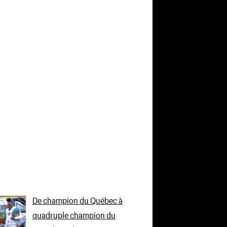
De champion du Québec à
quadruple champion du