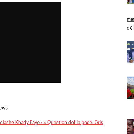
met
d’é
lashe Khady Faye : « Question dof la posé. Gris