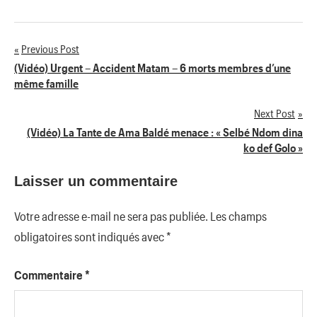
Previous Post
Navigation
(Vidéo) Urgent – Accident Matam – 6 morts membres d’une
même famille
de
Next Post
l’article
(Vidéo) La Tante de Ama Baldé menace : « Selbé Ndom dina
ko def Golo »
Laisser un commentaire
Votre adresse e-mail ne sera pas publiée.
Les champs
obligatoires sont indiqués avec
*
Commentaire
*