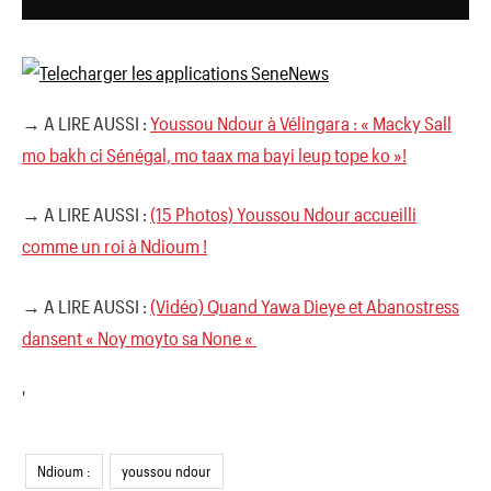
→ A LIRE AUSSI :
Youssou Ndour à Vélingara : « Macky Sall
mo bakh ci Sénégal, mo taax ma bayi leup tope ko »!
→ A LIRE AUSSI :
(15 Photos) Youssou Ndour accueilli
comme un roi à Ndioum !
→ A LIRE AUSSI :
(Vidéo) Quand Yawa Dieye et Abanostress
dansent « Noy moyto sa None «
'
Ndioum :
youssou ndour