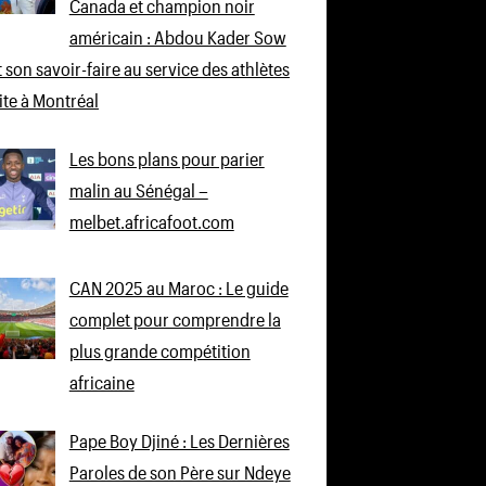
Canada et champion noir
américain : Abdou Kader Sow
 son savoir-faire au service des athlètes
lite à Montréal
Les bons plans pour parier
malin au Sénégal –
melbet.africafoot.com
CAN 2025 au Maroc : Le guide
complet pour comprendre la
plus grande compétition
africaine
Pape Boy Djiné : Les Dernières
Paroles de son Père sur Ndeye