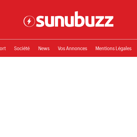
ssements
ort
Société
News
Vos Annonces
Mentions Légales