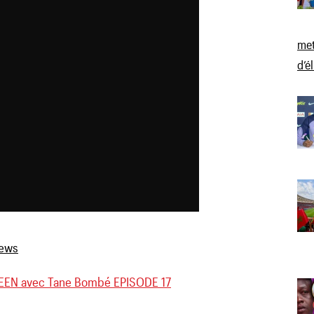
met
d’é
EN avec Tane Bombé EPISODE 17