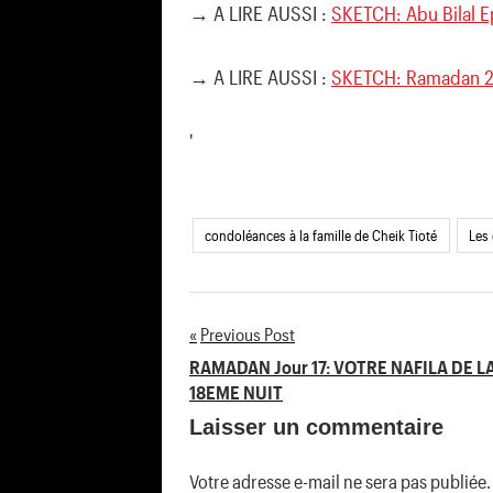
→ A LIRE AUSSI :
SKETCH: Abu Bilal E
→ A LIRE AUSSI :
SKETCH: Ramadan 20
'
condoléances à la famille de Cheik Tioté
Les 
Previous Post
Navigation
RAMADAN Jour 17: VOTRE NAFILA DE L
18EME NUIT
de
Laisser un commentaire
l’article
Votre adresse e-mail ne sera pas publiée.