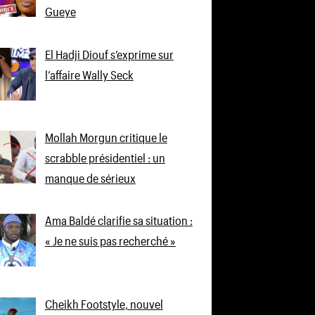
Gueye
El Hadji Diouf s’exprime sur
l’affaire Wally Seck
Mollah Morgun critique le
scrabble présidentiel : un
manque de sérieux
Ama Baldé clarifie sa situation :
« Je ne suis pas recherché »
Cheikh Footstyle, nouvel