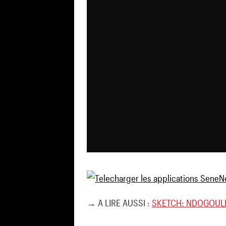
→ A LIRE AUSSI :
SKETCH: NDOGOULE