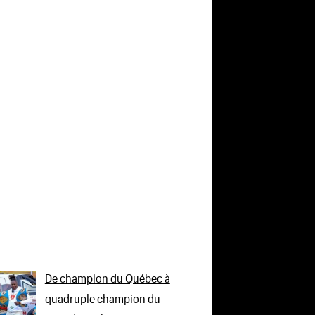
De champion du Québec à
quadruple champion du