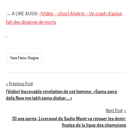
→ A LIRE AUSSI :
(Vidéo – choc) Algérie – Un crash d’avion
fait des dizaines de morts
'
Yaye Fatou Diagne
Previous Post
Navigation
(Vidéo) Incroyable révélation de cet homme: »Sama awra
dafa Naw mo takh sama diabar… »
de
Next Post
l’article
10 ans après, Liverpool de Sadio Mané va rejouer les demi-
finales de la ligue des champions