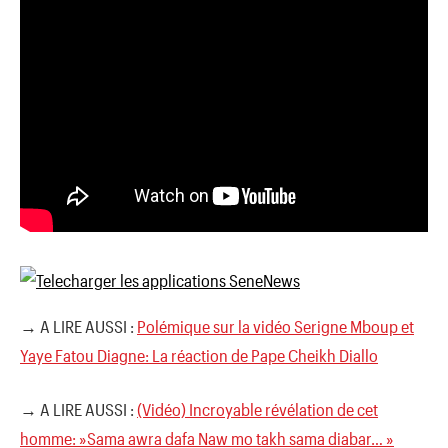
→ A LIRE AUSSI :
Polémique sur la vidéo Serigne Mboup et
Yaye Fatou Diagne: La réaction de Pape Cheikh Diallo
→ A LIRE AUSSI :
(Vidéo) Incroyable révélation de cet
homme: »Sama awra dafa Naw mo takh sama diabar… »