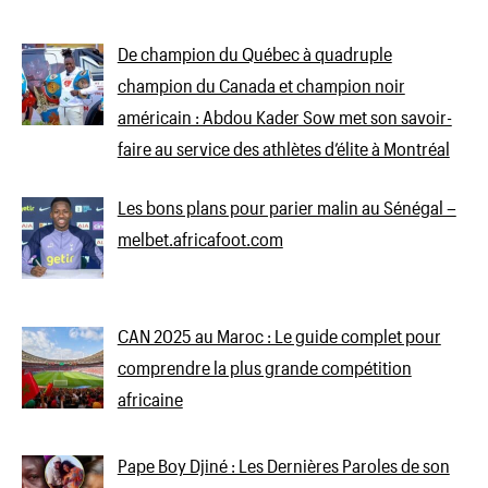
De champion du Québec à quadruple
champion du Canada et champion noir
américain : Abdou Kader Sow met son savoir-
faire au service des athlètes d’élite à Montréal
Les bons plans pour parier malin au Sénégal –
melbet.africafoot.com
CAN 2025 au Maroc : Le guide complet pour
comprendre la plus grande compétition
africaine
Pape Boy Djiné : Les Dernières Paroles de son