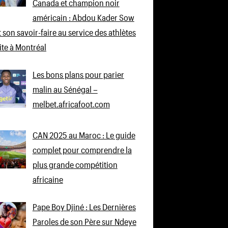
Canada et champion noir
américain : Abdou Kader Sow
 son savoir-faire au service des athlètes
lite à Montréal
Les bons plans pour parier
malin au Sénégal –
melbet.africafoot.com
CAN 2025 au Maroc : Le guide
complet pour comprendre la
plus grande compétition
africaine
Pape Boy Djiné : Les Dernières
Paroles de son Père sur Ndeye