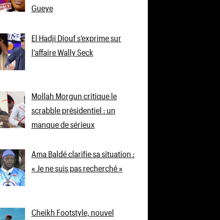
Gueye
El Hadji Diouf s’exprime sur
l’affaire Wally Seck
Mollah Morgun critique le
scrabble présidentiel : un
manque de sérieux
Ama Baldé clarifie sa situation :
« Je ne suis pas recherché »
Cheikh Footstyle, nouvel