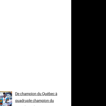
De champion du Québec à
quadruple champion du