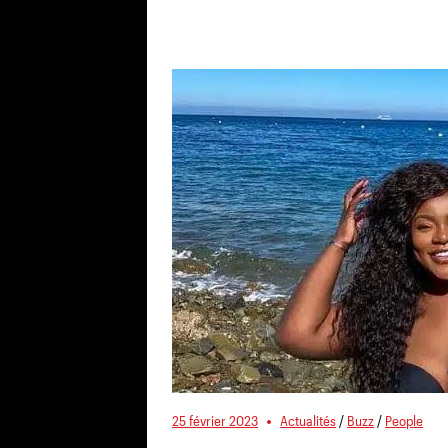
25 février 2023
Actualités
/
Buzz
/
People