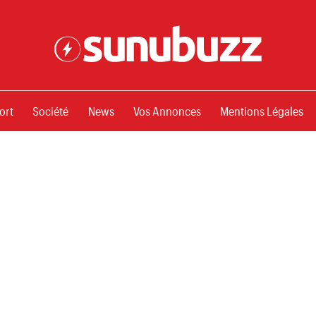
ssements
ort
Société
News
Vos Annonces
Mentions Légales