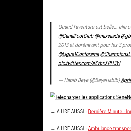
Quand l'aventure est belle… elle 
@CanalFootClub
@maxsaada
@gbv
2013 et dorénavant pour les 3 pro
@Ligue1Conforama
@ChampionsL
pic.twitter.com/aZvbxXPH3W
— Habib Beye (@BeyeHabib)
April
→ A LIRE AUSSI :
Dernière Minute : Inn
→ A LIRE AUSSI :
Ambulance transport