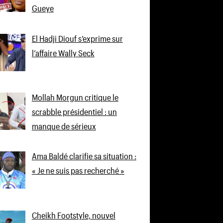
Gueye
El Hadji Diouf s’exprime sur
l’affaire Wally Seck
Mollah Morgun critique le
scrabble présidentiel : un
manque de sérieux
Ama Baldé clarifie sa situation :
« Je ne suis pas recherché »
Cheikh Footstyle, nouvel