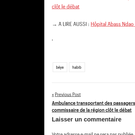
clôt le débat
→ A LIRE AUSSI :
Hôpital Abass Ndao :
'
béye
habib
Previous Post
Navigation
Ambulance transportant des passagers 
commissaire de la région clôt le débat
de
Laisser un commentaire
l’article
Votre adresse e-mail ne sera pas publiée.