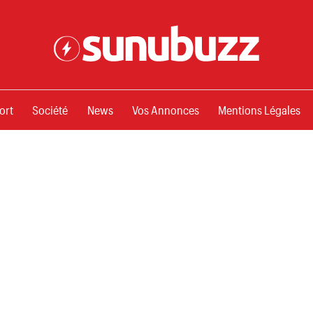
ssements
ort
Société
News
Vos Annonces
Mentions Légales