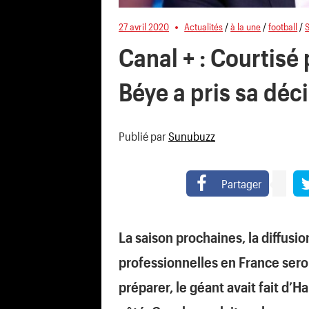
27 avril 2020
Actualités
/
à la une
/
football
/
Canal + : Courtisé
Béye a pris sa déci
Publié par
Sunubuzz
Partager
La saison prochaines, la diffusi
professionnelles en France sero
préparer, le géant avait fait d’H