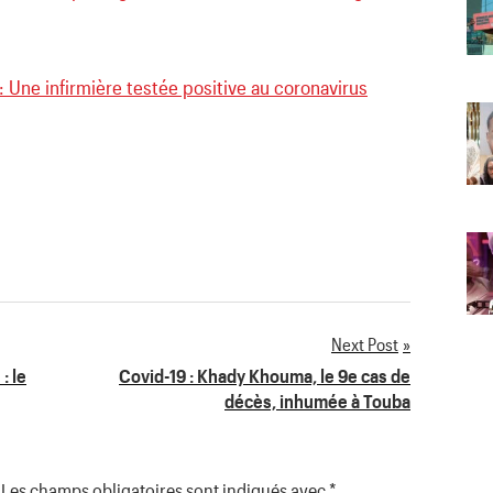
 Une infirmière testée positive au coronavirus
Next Post
: le
Covid-19 : Khady Khouma, le 9e cas de
décès, inhumée à Touba
Les champs obligatoires sont indiqués avec
*