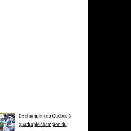
De champion du Québec à
quadruple champion du