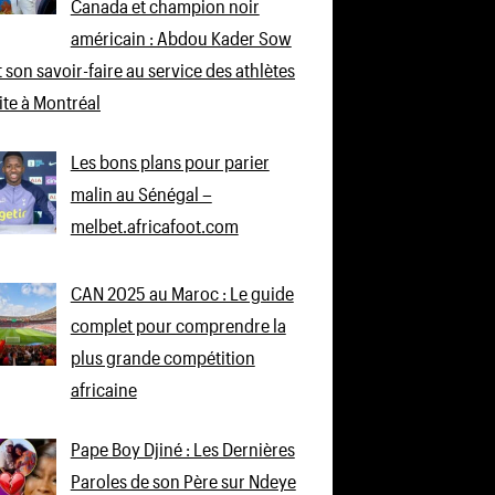
Canada et champion noir
américain : Abdou Kader Sow
 son savoir-faire au service des athlètes
lite à Montréal
Les bons plans pour parier
malin au Sénégal –
melbet.africafoot.com
CAN 2025 au Maroc : Le guide
complet pour comprendre la
plus grande compétition
africaine
Pape Boy Djiné : Les Dernières
Paroles de son Père sur Ndeye