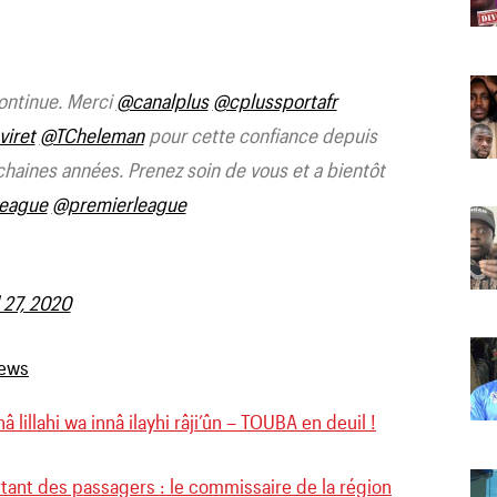
continue. Merci
@canalplus
@cplussportafr
iret
@TCheleman
pour cette confiance depuis
chaines années. Prenez soin de vous et a bientôt
eague
@premierleague
 27, 2020
â lillahi wa innâ ilayhi râji’ûn – TOUBA en deuil !
ant des passagers : le commissaire de la région