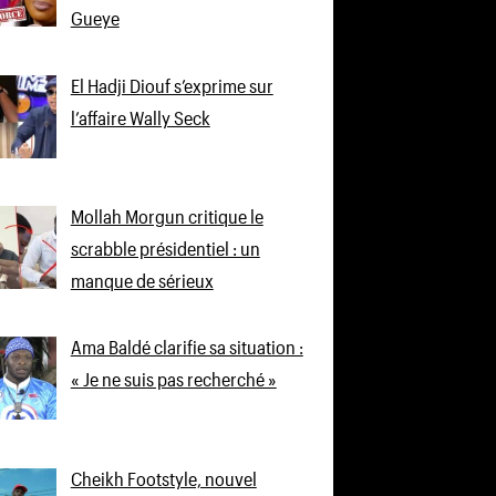
Gueye
El Hadji Diouf s’exprime sur
l’affaire Wally Seck
Mollah Morgun critique le
scrabble présidentiel : un
manque de sérieux
Ama Baldé clarifie sa situation :
« Je ne suis pas recherché »
Cheikh Footstyle, nouvel