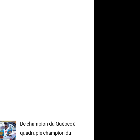
De champion du Québec à
quadruple champion du