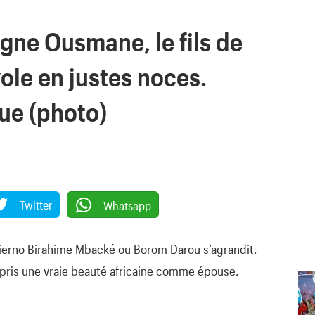
igne Ousmane, le fils de
le en justes noces.
lue (photo)
Twitter
Whatsapp
hierno Birahime Mbacké ou Borom Darou s’agrandit.
 a pris une vraie beauté africaine comme épouse.