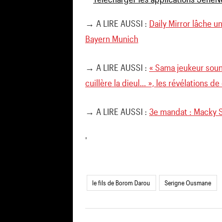
→ A LIRE AUSSI :
Daily Mirror lâche u
Bayern Munich
→ A LIRE AUSSI :
« Sama jeukeur soun
cuillère la dieul… », les révélations d
→ A LIRE AUSSI :
3e mandat : Macky S
'
le fils de Borom Darou
Serigne Ousmane