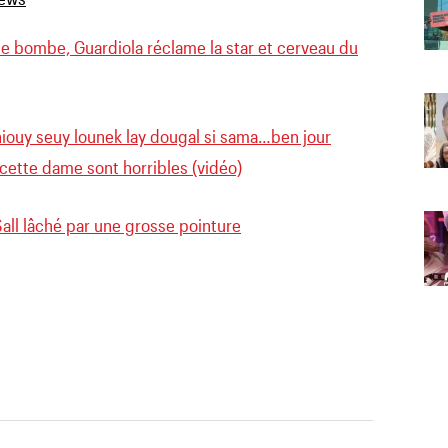
ne bombe, Guardiola réclame la star et cerveau du
iouy seuy lounek lay dougal si sama…ben jour
e cette dame sont horribles (vidéo)
all lâché par une grosse pointure