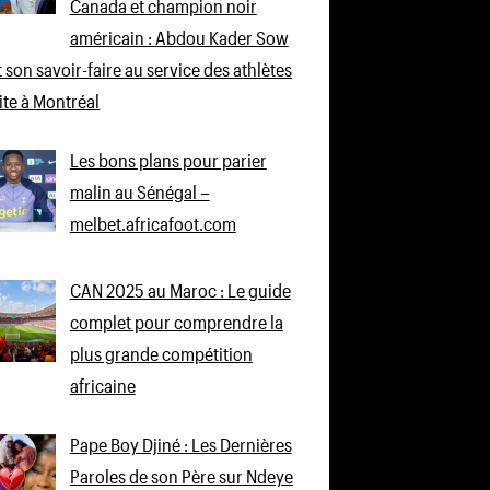
Canada et champion noir
américain : Abdou Kader Sow
 son savoir-faire au service des athlètes
lite à Montréal
Les bons plans pour parier
malin au Sénégal –
melbet.africafoot.com
CAN 2025 au Maroc : Le guide
complet pour comprendre la
plus grande compétition
africaine
Pape Boy Djiné : Les Dernières
Paroles de son Père sur Ndeye