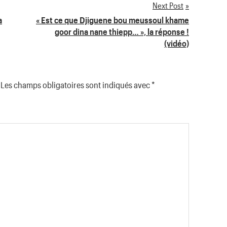
Next Post
a
« Est ce que Djiguene bou meussoul khame
goor dina nane thiepp… », la réponse !
(vidéo)
Les champs obligatoires sont indiqués avec
*