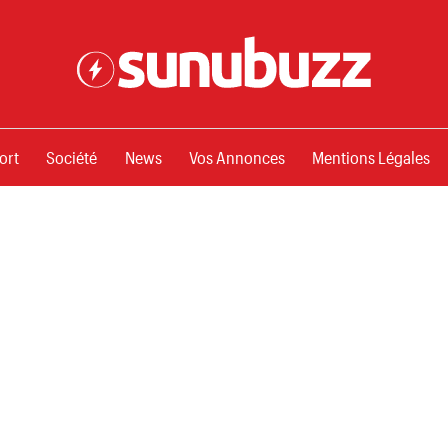
ssements
ort
Société
News
Vos Annonces
Mentions Légales