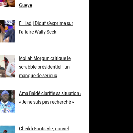
Gueye
El Hadji Diouf s’exprime sur
l’affaire Wally Seck
Mollah Morgun critique le
scrabble présidentiel : un
manque de sérieux
Ama Baldé clarifie sa situation :
« Je ne suis pas recherché »
Cheikh Footstyle, nouvel