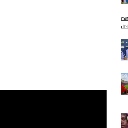
met
d’é