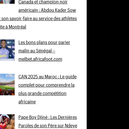
Canada et champion noir
américain : Abdou Kader Sow
 son savoir-faire au service des athlètes
lite à Montréal
Les bons plans pour parier
malin au Sénégal –
melbet.africafoot.com
CAN 2025 au Maroc : Le guide
complet pour comprendre la
plus grande compétition
africaine
Pape Boy Djiné : Les Dernières
Paroles de son Père sur Ndeye