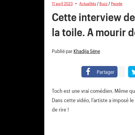
11 avril 2023
Actualités
/
Buzz
/
People
Cette interview d
la toile. A mourir d
Publié par
Khadija Séne
Partager
Toch est une vrai comédien. Même quand 
Dans cette vidéo, l’artiste a imposé le 
de rire !