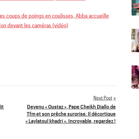
les coups de poings en coulisses, Abba accueille
n devant les caméras (vidéo)
Next Post
it
Devenu « Oustaz », Pape Cheikh Diallo de
Tfm et son prêche surprise. Il décortique
« Laylatoul khadri ». Incroyable, regardez !