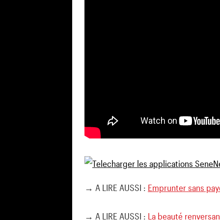
→ A LIRE AUSSI :
Emprunter sans payer
→ A LIRE AUSSI :
La beauté renversant