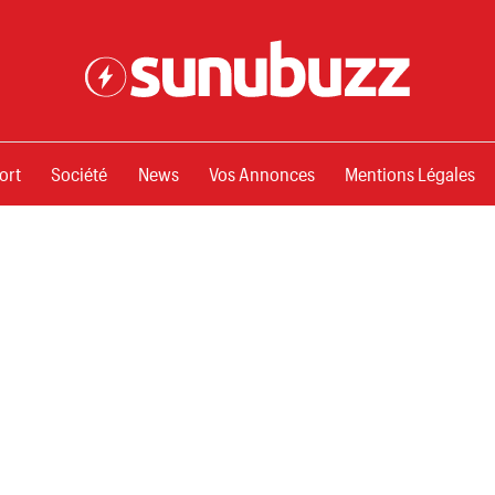
ssements
ort
Société
News
Vos Annonces
Mentions Légales