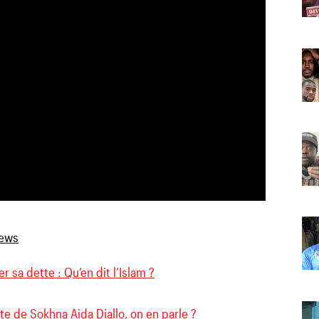
 sa dette : Qu’en dit l’Islam ?
e de Sokhna Aida Diallo, on en parle ?