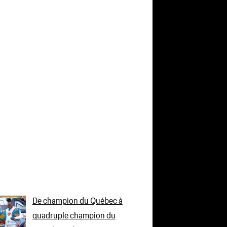
De champion du Québec à
quadruple champion du