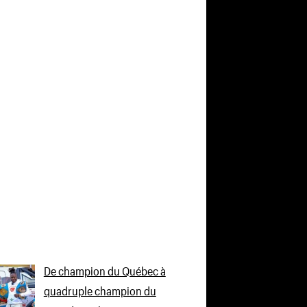
De champion du Québec à
quadruple champion du