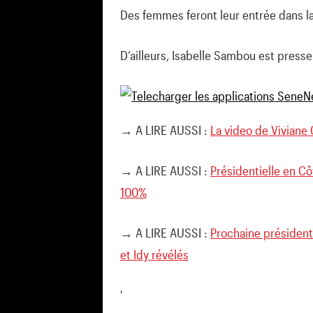
Des femmes feront leur entrée dans l
D’ailleurs, Isabelle Sambou est presse
→ A LIRE AUSSI :
La video de Viviane
→ A LIRE AUSSI :
Présidentielle en Cô
100%
→ A LIRE AUSSI :
Prochaine président
et Idy révélés
'