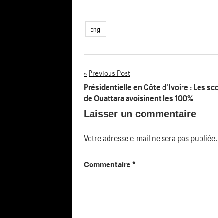
cng
Previous Post
Navigation
Présidentielle en Côte d’Ivoire : Les sc
de Ouattara avoisinent les 100%
de
Laisser un commentaire
l’article
Votre adresse e-mail ne sera pas publiée.
Commentaire
*