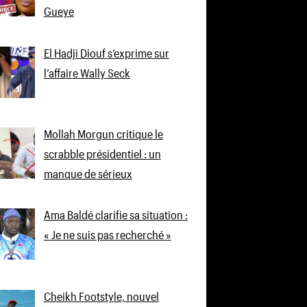
Gueye
El Hadji Diouf s’exprime sur
l’affaire Wally Seck
Mollah Morgun critique le
scrabble présidentiel : un
manque de sérieux
Ama Baldé clarifie sa situation :
« Je ne suis pas recherché »
Cheikh Footstyle, nouvel