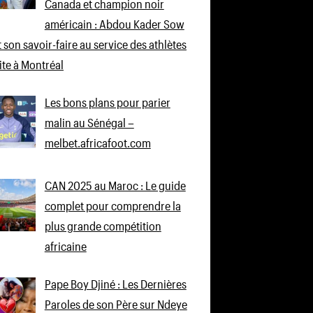
Canada et champion noir
américain : Abdou Kader Sow
 son savoir-faire au service des athlètes
lite à Montréal
Les bons plans pour parier
malin au Sénégal –
melbet.africafoot.com
CAN 2025 au Maroc : Le guide
complet pour comprendre la
plus grande compétition
africaine
Pape Boy Djiné : Les Dernières
Paroles de son Père sur Ndeye