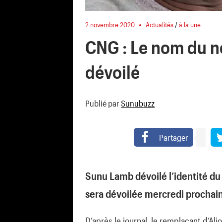
2 novembre 2020
Actualités
/
à la une
CNG : Le nom du n
dévoilé
Publié par
Sunubuzz
Partager
Sunu Lamb dévoilé l’identité d
sera dévoilée mercredi prochain
D’après le journal, le remplaçant d’Al