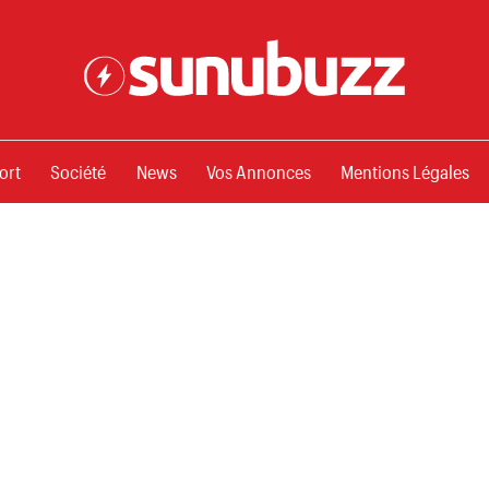
ssements
ort
Société
News
Vos Annonces
Mentions Légales