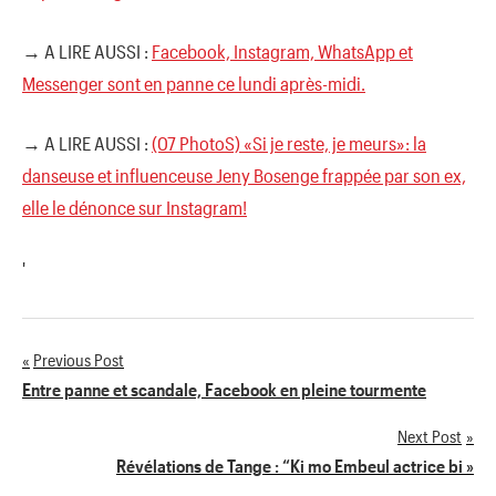
→ A LIRE AUSSI :
Facebook, Instagram, WhatsApp et
Messenger sont en panne ce lundi après-midi.
→ A LIRE AUSSI :
(07 PhotoS) «Si je reste, je meurs»: la
danseuse et influenceuse Jeny Bosenge frappée par son ex,
elle le dénonce sur Instagram!
'
Previous Post
Navigation
Entre panne et scandale, Facebook en pleine tourmente
de
Next Post
Révélations de Tange : “Ki mo Embeul actrice bi »
l’article