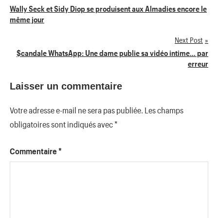
Navigation
Wally Seck et Sidy Diop se produisent aux Almadies encore le
même jour
de
Next Post
l’article
$candale WhatsApp: Une dame publie sa vidéo intime… par
erreur
Laisser un commentaire
Votre adresse e-mail ne sera pas publiée.
Les champs
obligatoires sont indiqués avec
*
Commentaire
*