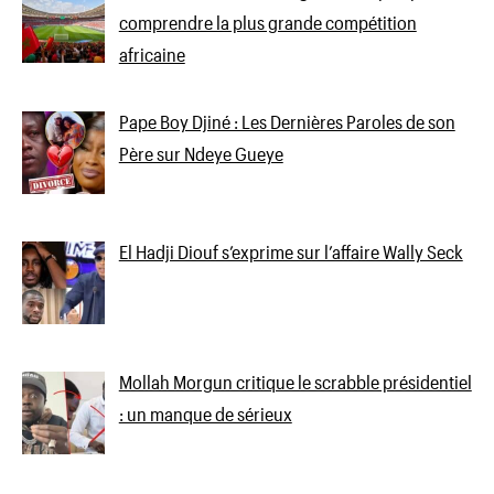
comprendre la plus grande compétition
africaine
Pape Boy Djiné : Les Dernières Paroles de son
Père sur Ndeye Gueye
El Hadji Diouf s’exprime sur l’affaire Wally Seck
Mollah Morgun critique le scrabble présidentiel
: un manque de sérieux