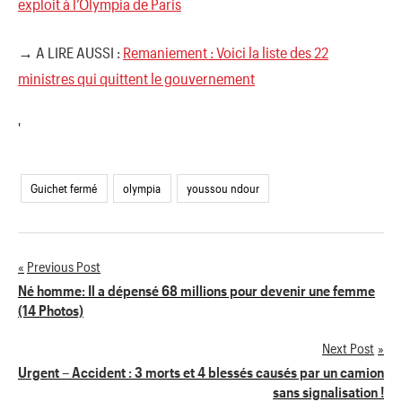
exploit à l’Olympia de Paris
→ A LIRE AUSSI :
Remaniement : Voici la liste des 22
ministres qui quittent le gouvernement
'
Guichet fermé
olympia
youssou ndour
Previous Post
Navigation
Né homme: Il a dépensé 68 millions pour devenir une femme
(14 Photos)
de
Next Post
l’article
Urgent – Accident : 3 morts et 4 blessés causés par un camion
sans signalisation !