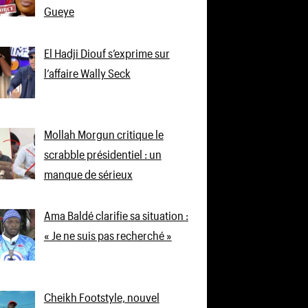
Gueye
El Hadji Diouf s’exprime sur
l’affaire Wally Seck
Mollah Morgun critique le
scrabble présidentiel : un
manque de sérieux
Ama Baldé clarifie sa situation :
« Je ne suis pas recherché »
Cheikh Footstyle, nouvel