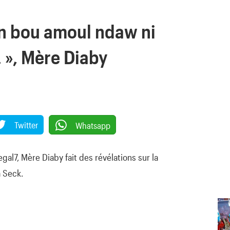
én bou amoul ndaw ni
», Mère Diaby
Twitter
Whatsapp
al7, Mère Diaby fait des révélations sur la
 Seck.