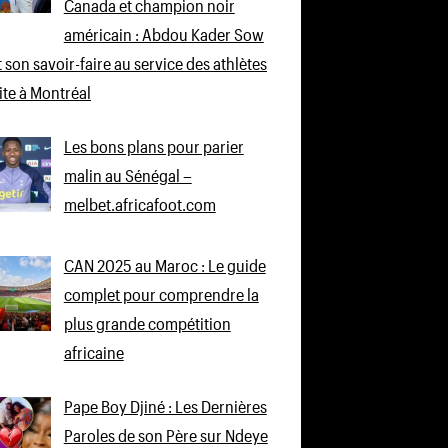
Canada et champion noir
américain : Abdou Kader Sow
 son savoir-faire au service des athlètes
lite à Montréal
Les bons plans pour parier
malin au Sénégal –
melbet.africafoot.com
CAN 2025 au Maroc : Le guide
complet pour comprendre la
plus grande compétition
africaine
Pape Boy Djiné : Les Dernières
Paroles de son Père sur Ndeye