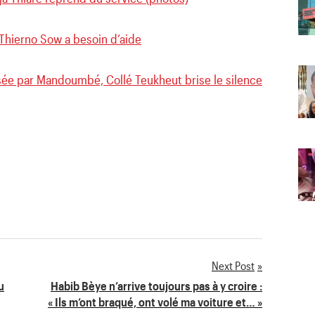
Thierno Sow a besoin d’aide
ée par Mandoumbé, Collé Teukheut brise le silence
Next Post
u
Habib Bèye n’arrive toujours pas à y croire :
« Ils m’ont braqué, ont volé ma voiture et… »