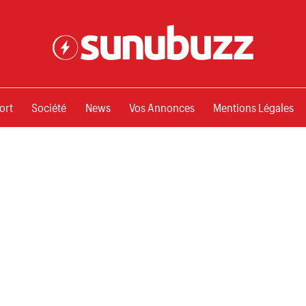
ssements
ort
Société
News
Vos Annonces
Mentions Légales