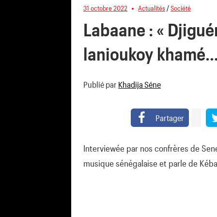
31 octobre 2022
Actualités
/
Société
Labaane : « Djigu
lanioukoy khamé… 
Publié par
Khadija Séne
Partager
Interviewée par nos confrères de Seneg
musique sénégalaise et parle de Kéba