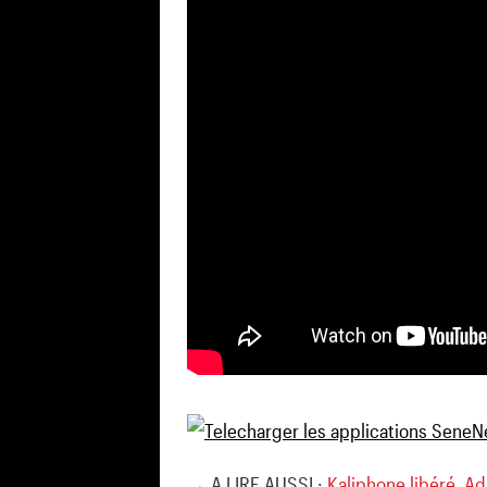
→ A LIRE AUSSI :
Kaliphone libéré, Ad