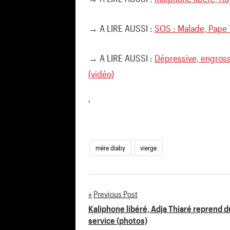
→ A LIRE AUSSI :
SOS : Malade, Pape 
→ A LIRE AUSSI :
Dépressive, engross
(vidéo)
'
mère diaby
vierge
Previous Post
Navigation
Kaliphone libéré, Adja Thiaré reprend d
service (photos)
de