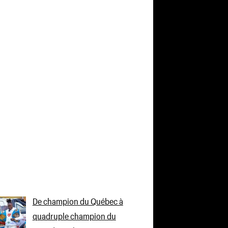
De champion du Québec à
quadruple champion du