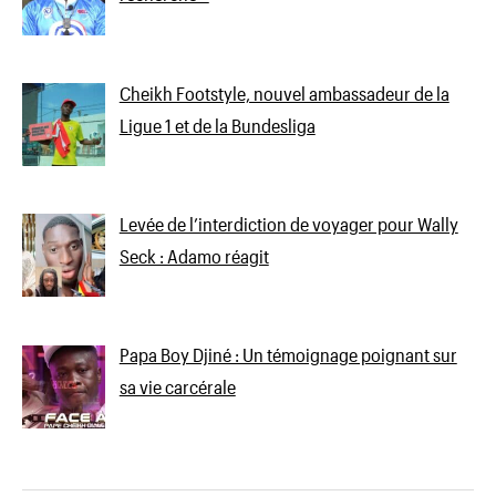
Cheikh Footstyle, nouvel ambassadeur de la
Ligue 1 et de la Bundesliga
Levée de l’interdiction de voyager pour Wally
Seck : Adamo réagit
Papa Boy Djiné : Un témoignage poignant sur
sa vie carcérale