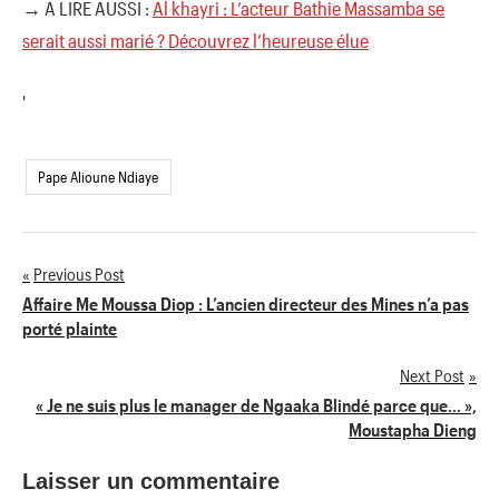
→ A LIRE AUSSI :
Al khayri : L’acteur Bathie Massamba se
serait aussi marié ? Découvrez l’heureuse élue
'
Pape Alioune Ndiaye
Previous Post
Navigation
Affaire Me Moussa Diop : L’ancien directeur des Mines n’a pas
porté plainte
de
Next Post
l’article
« Je ne suis plus le manager de Ngaaka Blindé parce que… »,
Moustapha Dieng
Laisser un commentaire