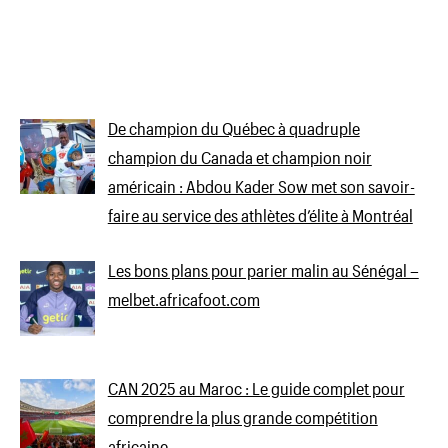
De champion du Québec à quadruple
champion du Canada et champion noir
américain : Abdou Kader Sow met son savoir-
faire au service des athlètes d’élite à Montréal
Les bons plans pour parier malin au Sénégal –
melbet.africafoot.com
CAN 2025 au Maroc : Le guide complet pour
comprendre la plus grande compétition
africaine