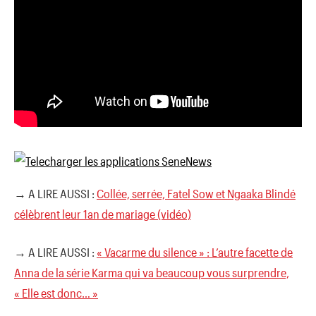
→ A LIRE AUSSI :
Collée, serrée, Fatel Sow et Ngaaka Blindé
célèbrent leur 1an de mariage (vidéo)
→ A LIRE AUSSI :
« Vacarme du silence » : L’autre facette de
Anna de la série Karma qui va beaucoup vous surprendre,
« Elle est donc… »