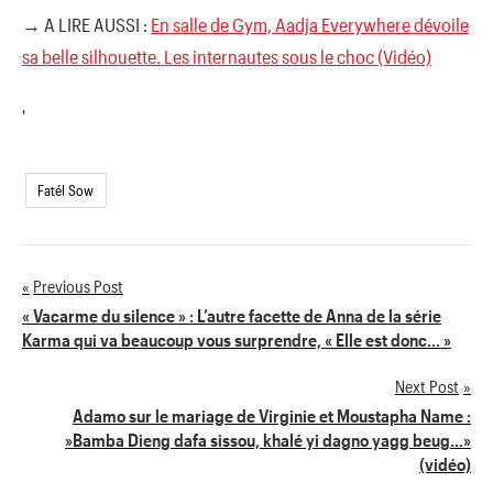
→ A LIRE AUSSI :
En salle de Gym, Aadja Everywhere dévoile
sa belle silhouette. Les internautes sous le choc (Vidéo)
'
Fatél Sow
Previous Post
Navigation
« Vacarme du silence » : L’autre facette de Anna de la série
Karma qui va beaucoup vous surprendre, « Elle est donc… »
de
Next Post
l’article
Adamo sur le mariage de Virginie et Moustapha Name :
»Bamba Dieng dafa sissou, khalé yi dagno yagg beug…»
(vidéo)