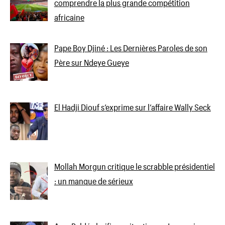
comprendre la plus grande compétition
africaine
Pape Boy Djiné : Les Dernières Paroles de son
Père sur Ndeye Gueye
El Hadji Diouf s’exprime sur l’affaire Wally Seck
Mollah Morgun critique le scrabble présidentiel
: un manque de sérieux