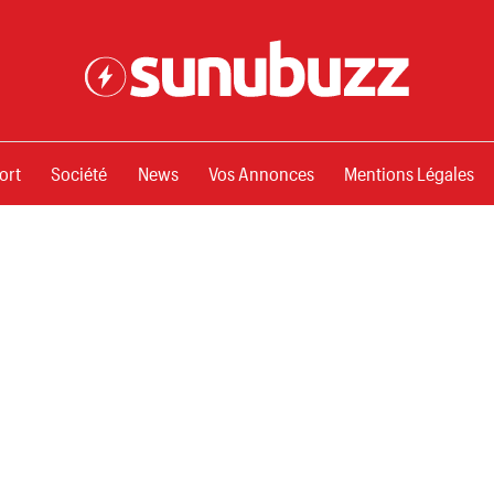
ssements
ort
Société
News
Vos Annonces
Mentions Légales