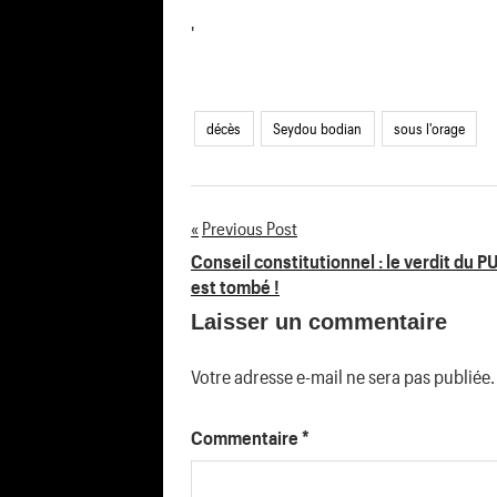
'
décès
Seydou bodian
sous l'orage
Previous Post
Navigation
Conseil constitutionnel : le verdit du P
est tombé !
de
Laisser un commentaire
l’article
Votre adresse e-mail ne sera pas publiée.
Commentaire
*