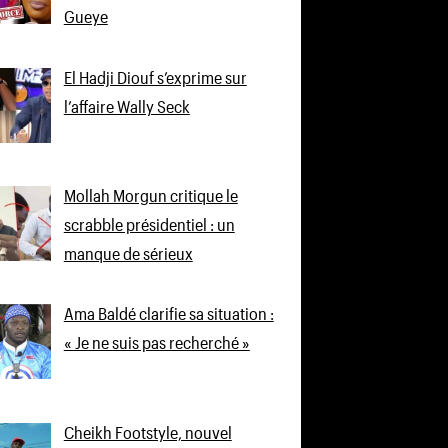
Gueye
El Hadji Diouf s’exprime sur
l’affaire Wally Seck
Mollah Morgun critique le
scrabble présidentiel : un
manque de sérieux
Ama Baldé clarifie sa situation :
« Je ne suis pas recherché »
Cheikh Footstyle, nouvel