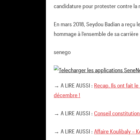
candidature pour protester contre la 
En mars 2018, Seydou Badian a reçu l
hommage à l’ensemble de sa carrière 
senego
→ A LIRE AUSSI :
Recap. Ils ont fait l
décembre !
→ A LIRE AUSSI :
Conseil constitutionn
→ A LIRE AUSSI :
Affaire Koulibaly – K