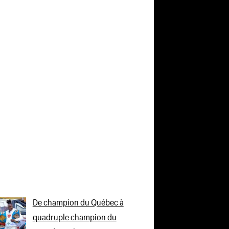
De champion du Québec à
quadruple champion du