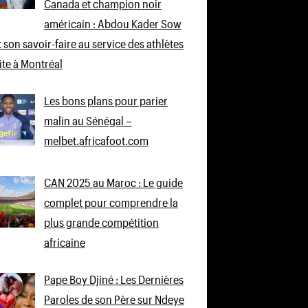
Canada et champion noir
américain : Abdou Kader Sow
 son savoir-faire au service des athlètes
lite à Montréal
Les bons plans pour parier
malin au Sénégal –
melbet.africafoot.com
CAN 2025 au Maroc : Le guide
complet pour comprendre la
plus grande compétition
africaine
Pape Boy Djiné : Les Dernières
Paroles de son Père sur Ndeye