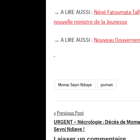
→ A LIRE AUSSI :
Néné Fatoumata Tall, 
nouvelle ministre de la Jeunesse
→ A LIRE AUSSI :
Nouveau Gouverneme
'
Momar Seyni Ndiaye
portrait
Previous Post
Navigation
URGENT – Nécrologie : Décès de Moma
Seyni Ndiaye !
de
Laisser un commentaire