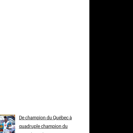
De champion du Québec à
quadruple champion du