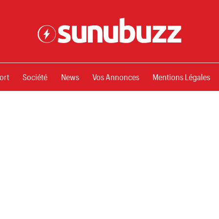
ssements
ort
Société
News
Vos Annonces
Mentions Légales