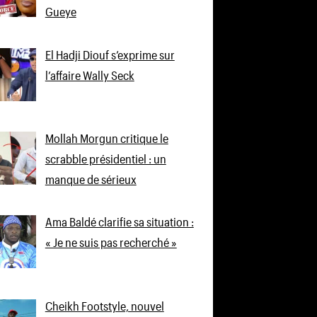
Gueye
El Hadji Diouf s’exprime sur
l’affaire Wally Seck
Mollah Morgun critique le
scrabble présidentiel : un
manque de sérieux
Ama Baldé clarifie sa situation :
« Je ne suis pas recherché »
Cheikh Footstyle, nouvel