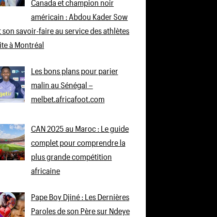
Canada et champion noir
américain : Abdou Kader Sow
 son savoir-faire au service des athlètes
lite à Montréal
Les bons plans pour parier
malin au Sénégal –
melbet.africafoot.com
CAN 2025 au Maroc : Le guide
complet pour comprendre la
plus grande compétition
africaine
Pape Boy Djiné : Les Dernières
Paroles de son Père sur Ndeye