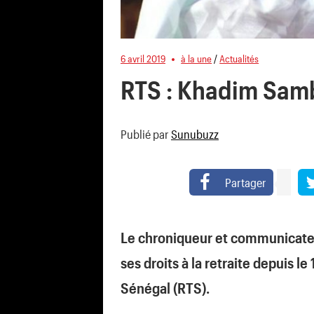
6 avril 2019
à la une
/
Actualités
RTS : Khadim Samb 
Publié par
Sunubuzz
Partager
Le chroniqueur et communicateur
ses droits à la retraite depuis le 
Sénégal (RTS).