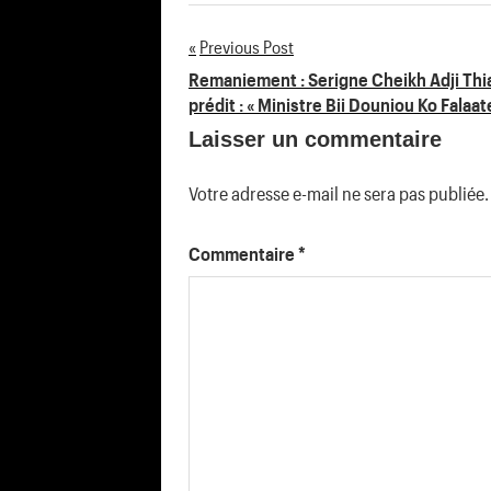
Previous Post
Navigation
Remaniement : Serigne Cheikh Adji Th
prédit : « Ministre Bii Douniou Ko Falaa
de
Laisser un commentaire
l’article
Votre adresse e-mail ne sera pas publiée.
Commentaire
*