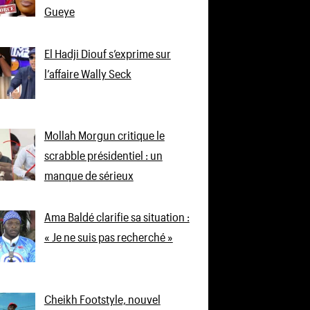
Gueye
El Hadji Diouf s’exprime sur
l’affaire Wally Seck
Mollah Morgun critique le
scrabble présidentiel : un
manque de sérieux
Ama Baldé clarifie sa situation :
« Je ne suis pas recherché »
Cheikh Footstyle, nouvel