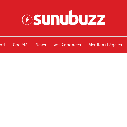
ssements
ort
Société
News
Vos Annonces
Mentions Légales