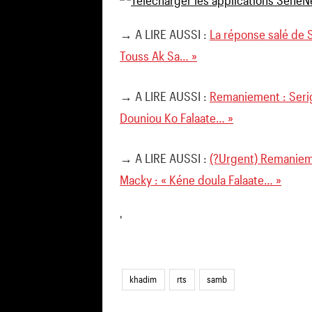
→ A LIRE AUSSI :
La réponse salé de 
Touss Ak Sa… »
→ A LIRE AUSSI :
Remaniement : Serign
Douniou Ko Falaate… »
→ A LIRE AUSSI :
(?Urgent) Remanieme
Macky : « Kéne doula Falaate… »
'
khadim
rts
samb