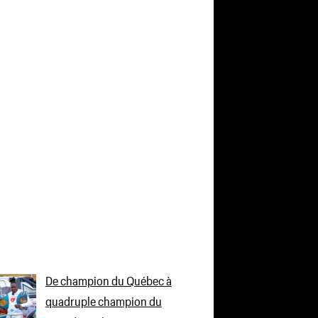
De champion du Québec à
quadruple champion du