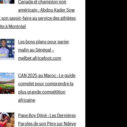
Canada et champion noir
américain : Abdou Kader Sow
 son savoir-faire au service des athlètes
lite à Montréal
Les bons plans pour parier
malin au Sénégal –
melbet.africafoot.com
CAN 2025 au Maroc : Le guide
complet pour comprendre la
plus grande compétition
africaine
Pape Boy Djiné : Les Dernières
Paroles de son Père sur Ndeye