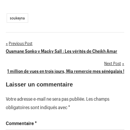
soukeyna
Previous Post
Navigation
Ousmane Sonko v Macky Sall : Les vérités de Cheikh Amar
de
Next Post
1 million de vues en trois jours, Mia remercie mes sénégalais !
l’article
Laisser un commentaire
Votre adresse e-mail ne sera pas publiée.
Les champs
obligatoires sont indiqués avec
*
Commentaire
*