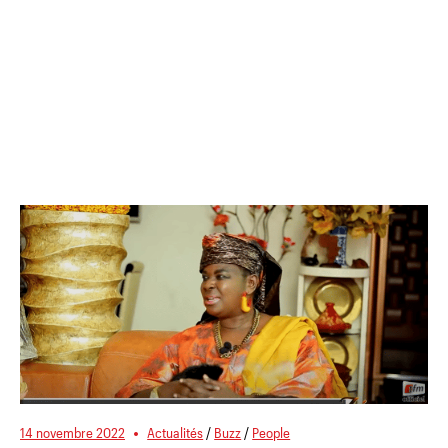
14 novembre 2022
Actualités
/
Buzz
/
People