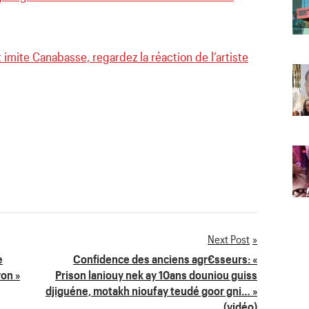
t imite Canabasse, regardez la réaction de l’artiste
Next Post
e
Confidence des anciens agr€sseurs: «
on »
Prison laniouy nek ay 10ans douniou guiss
djiguéne, motakh nioufay teudé goor gni… »
(vidéo)