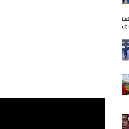
met
d’é