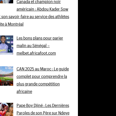
Canada et champion noir
américain : Abdou Kader Sow
 son savoir-faire au service des athlètes
lite à Montréal
Les bons plans pour parier
malin au Sénégal –
melbet.africafoot.com
CAN 2025 au Maroc : Le guide
complet pour comprendre la
plus grande compétition
africaine
Pape Boy Djiné : Les Dernières
Paroles de son Père sur Ndeye