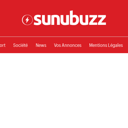
ssements
ort
Société
News
Vos Annonces
Mentions Légales