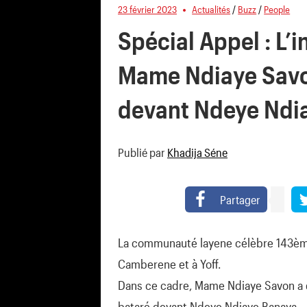
23 février 2023
Actualités
/
Buzz
/
People
Spécial Appel : L’
Mame Ndiaye Savo
devant Ndeye Ndia
Publié par
Khadija Séne
Partager
La communauté layene célèbre 143ème
Camberene et à Yoff.
Dans ce cadre, Mame Ndiaye Savon a 
bataré devant Ndeye Ndiaye Banaya.