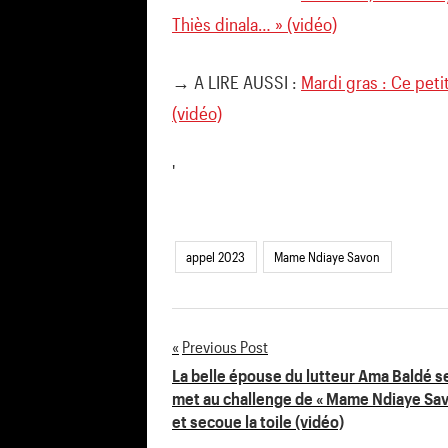
Thiès dinala… » (vidéo)
→ A LIRE AUSSI :
Mardi gras : Ce peti
(vidéo)
'
appel 2023
Mame Ndiaye Savon
Previous Post
Navigation
La belle épouse du lutteur Ama Baldé s
met au challenge de « Mame Ndiaye Sav
de
et secoue la toile (vidéo)