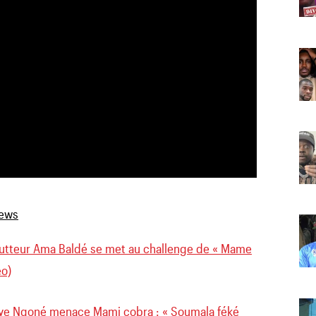
lutteur Ama Baldé se met au challenge de « Mame
éo)
aye Ngoné menace Mami cobra : « Soumala féké