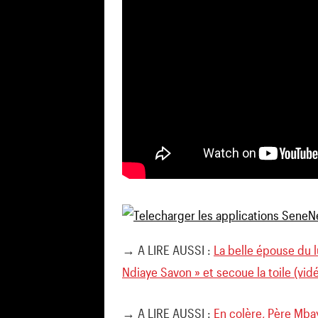
→ A LIRE AUSSI :
La belle épouse du 
Ndiaye Savon » et secoue la toile (vid
→ A LIRE AUSSI :
En colère, Père Mb