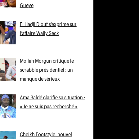
Gueye
El Hadji Diouf s’exprime sur
l’affaire Wally Seck
Mollah Morgun critique le
scrabble présidentiel : un
manque de sérieux
Ama Baldé clarifie sa situation :
« Je ne suis pas recherché »
Cheikh Footstyle, nouvel