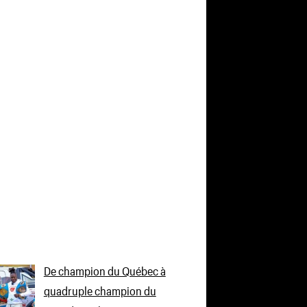
De champion du Québec à
quadruple champion du