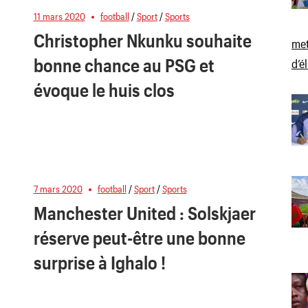
11 mars 2020
football
/
Sport
/
Sports
Christopher Nkunku souhaite
met
bonne chance au PSG et
d’é
évoque le huis clos
7 mars 2020
football
/
Sport
/
Sports
Manchester United : Solskjaer
réserve peut-être une bonne
surprise à Ighalo !