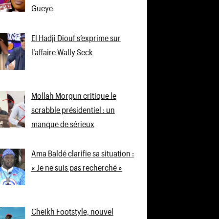
Gueye
El Hadji Diouf s’exprime sur
l’affaire Wally Seck
Mollah Morgun critique le
scrabble présidentiel : un
manque de sérieux
Ama Baldé clarifie sa situation :
« Je ne suis pas recherché »
Cheikh Footstyle, nouvel