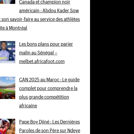
Canada et champion noir
américain : Abdou Kader Sow
 son savoir-faire au service des athlètes
lite à Montréal
Les bons plans pour parier
malin au Sénégal –
melbet.africafoot.com
CAN 2025 au Maroc : Le guide
complet pour comprendre la
plus grande compétition
africaine
Pape Boy Djiné : Les Dernières
Paroles de son Père sur Ndeye