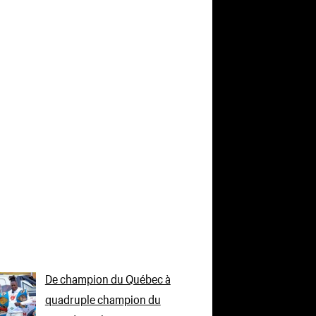
De champion du Québec à
quadruple champion du