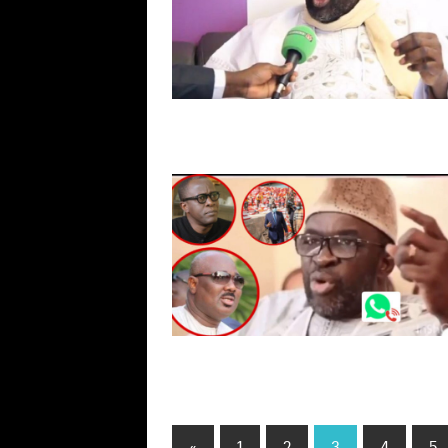
«
Previous
1
2
3
4
5