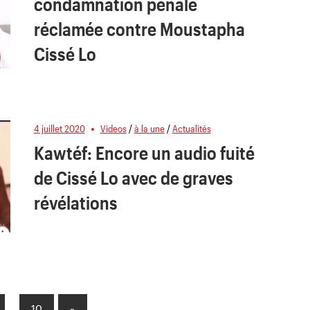
condamnation pénale
réclamée contre Moustapha
Cissé Lo
4 juillet 2020
Videos
/
à la une
/
Actualités
Kawtéf: Encore un audio fuité
de Cissé Lo avec de graves
révélations
…
10
Next
»