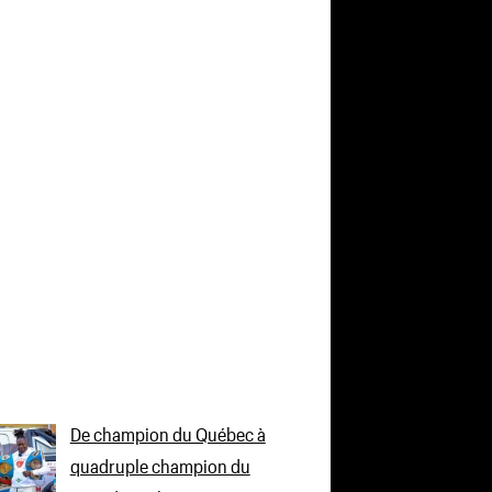
De champion du Québec à
quadruple champion du