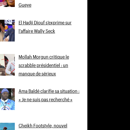
Gueye
El Hadji Diouf s’exprime sur
l’affaire Wally Seck
Mollah Morgun critique le
scrabble présidentiel : un
manque de sérieux
Ama Baldé clarifie sa situation :
« Je ne suis pas recherché »
Cheikh Footstyle, nouvel