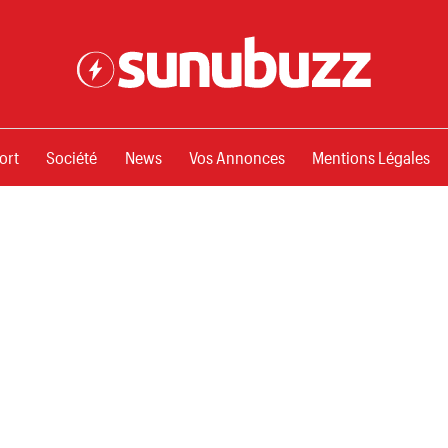
ssements
ort
Société
News
Vos Annonces
Mentions Légales