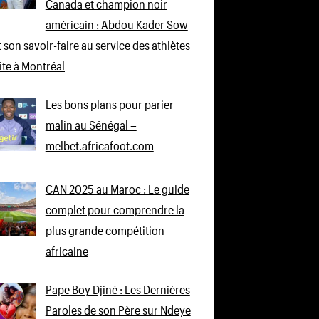
Canada et champion noir
américain : Abdou Kader Sow
 son savoir-faire au service des athlètes
lite à Montréal
Les bons plans pour parier
malin au Sénégal –
melbet.africafoot.com
CAN 2025 au Maroc : Le guide
complet pour comprendre la
plus grande compétition
africaine
Pape Boy Djiné : Les Dernières
Paroles de son Père sur Ndeye