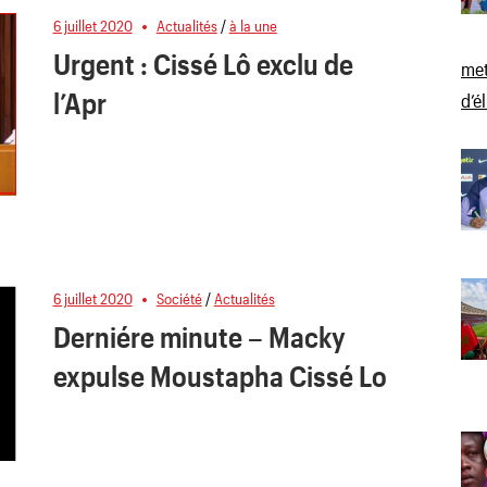
6 juillet 2020
Actualités
/
à la une
Urgent : Cissé Lô exclu de
met
l’Apr
d’é
6 juillet 2020
Société
/
Actualités
Derniére minute – Macky
expulse Moustapha Cissé Lo