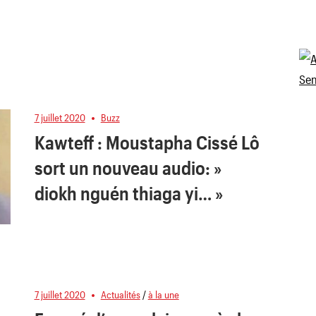
7 juillet 2020
Buzz
Kawteff : Moustapha Cissé Lô
sort un nouveau audio: »
diokh nguén thiaga yi… »
7 juillet 2020
Actualités
/
à la une