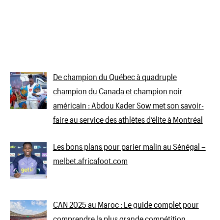
De champion du Québec à quadruple
champion du Canada et champion noir
américain : Abdou Kader Sow met son savoir-
faire au service des athlètes d’élite à Montréal
Les bons plans pour parier malin au Sénégal –
melbet.africafoot.com
CAN 2025 au Maroc : Le guide complet pour
comprendre la plus grande compétition