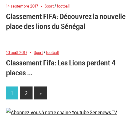
14 septembre 2017
Sport
/
football
Classement FIFA: Découvrez la nouvelle
place des lions du Sénégal
10 août 2017
Sport
/
football
Classement Fifa: Les Lions perdent 4
places …
1
2
Next
»
Pagination
Posts
des
publications