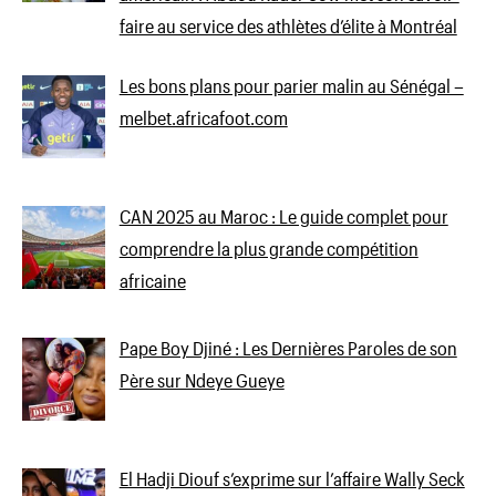
faire au service des athlètes d’élite à Montréal
Les bons plans pour parier malin au Sénégal –
melbet.africafoot.com
CAN 2025 au Maroc : Le guide complet pour
comprendre la plus grande compétition
africaine
Pape Boy Djiné : Les Dernières Paroles de son
Père sur Ndeye Gueye
El Hadji Diouf s’exprime sur l’affaire Wally Seck