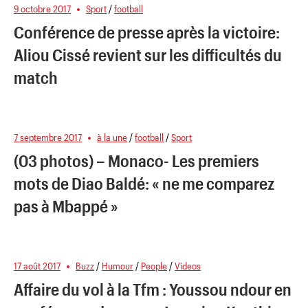
9 octobre 2017
Sport
/
football
Conférence de presse après la victoire:
Aliou Cissé revient sur les difficultés du
match
7 septembre 2017
à la une
/
football
/
Sport
(03 photos) – Monaco- Les premiers
mots de Diao Baldé: « ne me comparez
pas à Mbappé »
17 août 2017
Buzz
/
Humour
/
People
/
Videos
Affaire du vol à la Tfm : Youssou ndour en