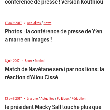
conférence de presse ! version Kouthiou
17 août 2017
Actualités
/
News
Photos : la conférence de presse de Y’en
a marre en images !
6 juin 2017
Sport
/
football
Match de Navétane servi par nos lions: la
réaction d’Aliou Cissé
13 avril 2017
à la une
/
Actualités
/
Politique
/
Rédaction
le président Macky Sall touche plus que