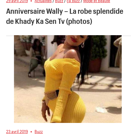
29 avril 2019
Actualités
/
Buzz
/
ça buzz
/
Mode et Beauté
Anniversaire Wally – La robe splendide
de Khady Ka Sen Tv (photos)
23 avril 2019
Buzz